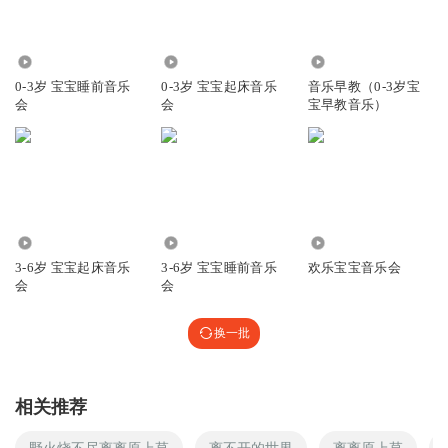
154.11万
282.71万
738.73万
0-3岁 宝宝睡前音乐
0-3岁 宝宝起床音乐
音乐早教（0-3岁宝
会
会
宝早教音乐）
179.68万
224.71万
5.89万
3-6岁 宝宝起床音乐
3-6岁 宝宝睡前音乐
欢乐宝宝音乐会
会
会
换一批
相关推荐
野火烧不尽离离原上草
离不开的世界
离离原上草