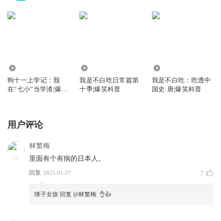
3.85万
1220.13万
11.28万
狗十一上学记：我
我是不白吃日常篇第
我是不白吃：吃透中
在“七小”当学渣|爆笑
十季|爆笑科普
国史·唐|爆笑科普
校园喜剧
用户评论
林繁梅
里面有个有病的日本人。
回复
2025-01-27
7
咪子女孩
回复 @
林繁梅
:
👌👍