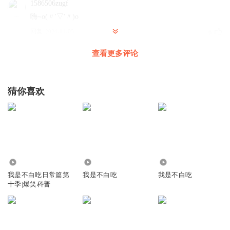
1586506zugf
嗨~o(〃'▽'〃)o
回复
2024-11-05
6
查看更多评论
听友319437309
回复 @
1586506zugf
:
听友465986855
猜你喜欢
开心
回复
2025-03-06
5
x9460730472580811
1220.13万
1.30万
1492
我是不白吃日常篇第
我是不白吃
我是不白吃
l#
十季|爆笑科普
冰
回复
2025-04-06
4