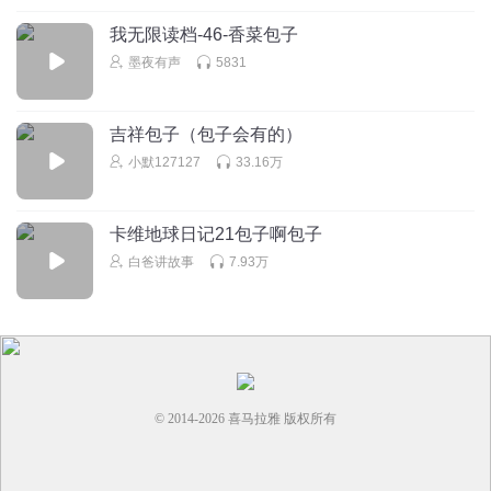
回复
2026-07-28
3
我无限读档-46-香菜包子
墨夜有声
5831
暗区法老诠释手法
不要拉开…… ﹌ ﹌ ﹌ ﹌ ﹌ ﹌ ﹌ ﹌ ﹌ 拉开了也没关系
哦！祝你天天开开心心！！！ （给我个赞👍吧 求求你了）
吉祥包子（包子会有的）
回复
2026-02-01
3
小默127127
33.16万
王幼微
卡维地球日记21包子啊包子
发水做的那个什么白菜。
白爸讲故事
7.93万
回复
2025-04-04
3
听友370814161
f
回复
2026-05-11
2
© 2014-
2026
喜马拉雅 版权所有