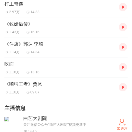
打工奇遇
2.97万
14:33
《甄嬛后传》
1.43万
16:16
《住店》郭达 李琦
1.14万
14:34
吃面
1.18万
13:16
《嘴强王者》贾冰
1.10万
09:07
主播信息
曲艺大剧院
关注微信公众号“曲艺大剧院”视频更新中
加关注
4.64万