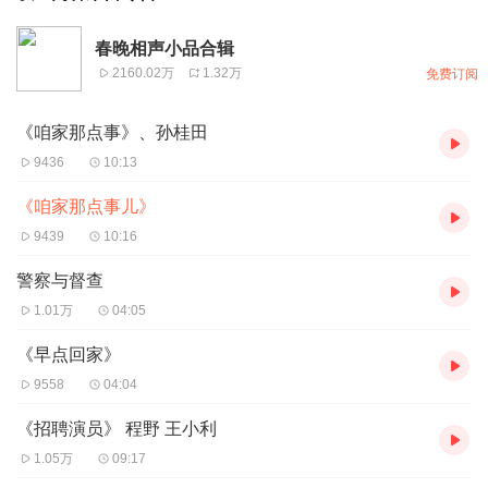
春晚相声小品合辑
2160.02万
1.32万
免费订阅
《咱家那点事》、孙桂田
9436
10:13
《咱家那点事儿》
9439
10:16
警察与督查
1.01万
04:05
《早点回家》
9558
04:04
《招聘演员》 程野 王小利
1.05万
09:17