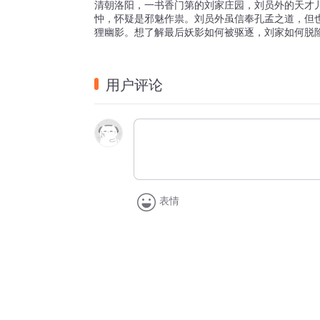
清朝洛阳，一书香门第的刘家庄园，刘员外的天才
忡，怀疑是邪魅作祟。刘员外虽信奉孔孟之道，但
狸幽影。想了解最后妖影如何被驱逐，刘家如何脱
用户评论
表情