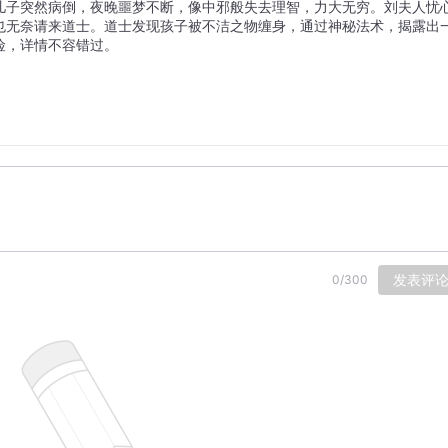
儿子突然病倒，夜晚噩梦不断，像中邪般失去理智，力大无穷。刘夫人忧
也无奈请来道士。道士发现孩子被不洁之物缠身，通过神秘法术，揭露出
险，详情不容错过。
发表评
0
/
300