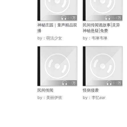
2.5万
15.6万
神秘庄园｜童声精品双
民间传闻诡故事|灵异
播
神秘悬疑|免费
by：
萌法少女
by：
韦琳韦琳
1.3万
6.3万
民间传闻
怪病侵袭
by：
美丽伊依
by：
李忆ear