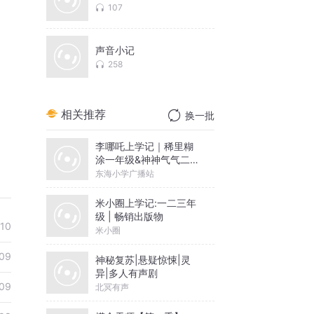
107
声音小记
258
相关推荐
换一批
李哪吒上学记｜稀里糊
涂一年级&神神气气二年
级
东海小学广播站
米小圈上学记:一二三年
级 | 畅销出版物
10
米小圈
09
神秘复苏|悬疑惊悚|灵
异|多人有声剧
09
北冥有声