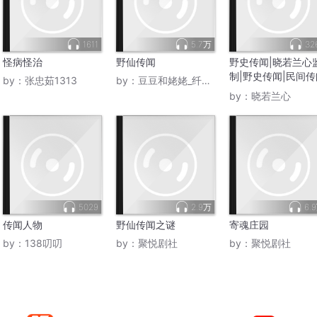
1611
5.7万
32
怪病怪治
野仙传闻
野史传闻|晓若兰心
制|野史传闻|民间传
by：
张忠茹1313
by：
豆豆和姥姥_纤菲依然R
故事
by：
晓若兰心
5029
2.9万
6.
传闻人物
野仙传闻之谜
寄魂庄园
by：
138叨叨
by：
聚悦剧社
by：
聚悦剧社