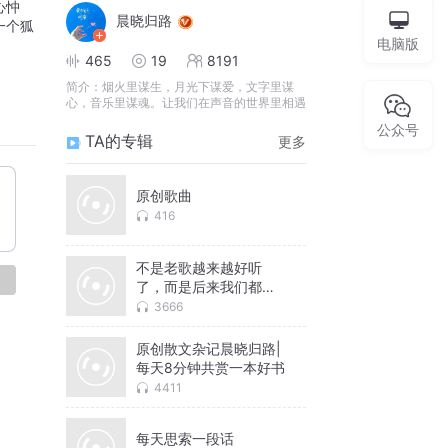
心忡
晨晓归路
一个狐
电脑版
465
19
8191
简介：
烟火里谋生，月光下谋爱，文字里谋
心，音乐里谋魂。让我们在声音的世界里相遇
公众号
TA的专辑
更多
原创歌曲
416
不是老歌越来越好听
论
了，而是后来我们都有
了故事
3666
原创散文杂记晨晓归路|
每天8分钟共赏一本好书
4411
每天思索一段话