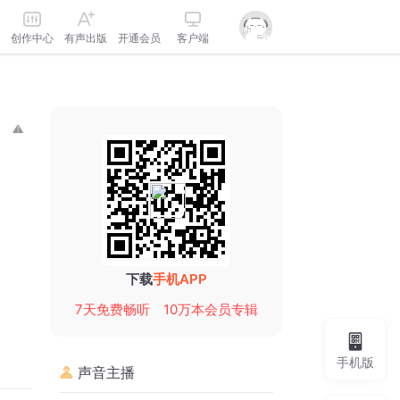
创作中心
有声出版
开通会员
客户端
下载
手机APP
7天免费畅听
10万本会员专辑
手机版
声音主播