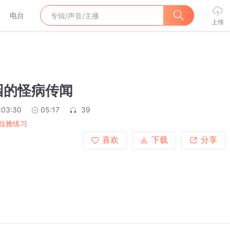
电台
上传
园的怪病传闻
:03:30
05:17
39
拉雅练习
喜欢
下载
分享