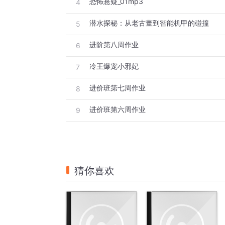
恐怖悬疑_01mp3
4
潜水探秘：从老古董到智能机甲的碰撞
5
进阶第八周作业
6
冷王爆宠小邪妃
7
进价班第七周作业
8
进价班第六周作业
9
猜你喜欢