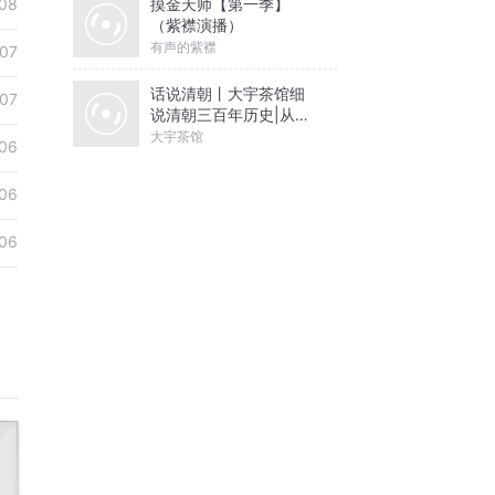
摸金天师【第一季】
08
（紫襟演播）
有声的紫襟
07
话说清朝丨大宇茶馆细
07
说清朝三百年历史|从努
尔哈赤到末代皇帝溥仪|
大宇茶馆
06
康熙雍正乾隆
06
06