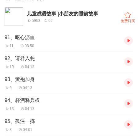
儿童成语故事 |小朋友的睡前故事
5953
66
免费订阅
91、呕心沥血
11
03:50
92、请君入瓮
10
04:18
93、黄袍加身
9
04:13
94、杯酒释兵权
13
04:18
95、孤注一掷
8
04:01