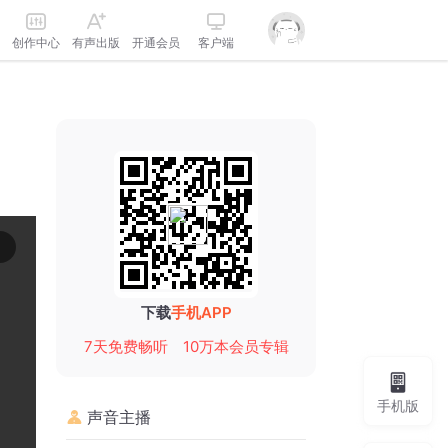
创作中心
有声出版
开通会员
客户端
下载
手机APP
7天免费畅听
10万本会员专辑
手机版
声音主播