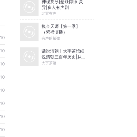
神秘复苏|悬疑惊悚|灵
异|多人有声剧
北冥有声
摸金天师【第一季】
（紫襟演播）
10
有声的紫襟
10
话说清朝丨大宇茶馆细
说清朝三百年历史|从努
尔哈赤到末代皇帝溥仪|
大宇茶馆
10
康熙雍正乾隆
10
10
10
10
10