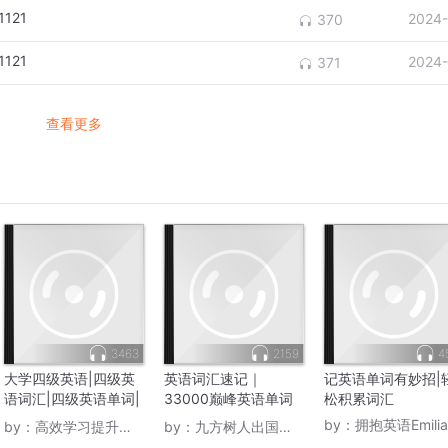
121
2024-
370
121
2024-
371
查看更多
3463
2159
4
大学四级英语|四级英
英语词汇速记｜
记英语单词有妙招|
语词汇|四级英语单词|
33000巅峰英语单词
松积累词汇
英语单词
特训营
by：
拥抱英语Emilia
by：
高效学习提升记忆力
by：
九方树人出国留学张沛