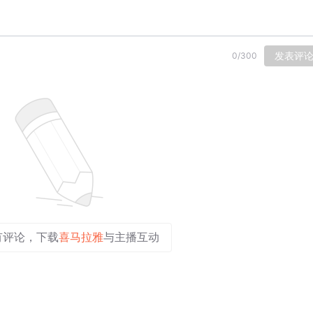
发表评
0
/
300
有评论，下载
喜马拉雅
与主播互动