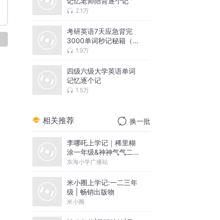
记忆老师陪背逐个记
2.1万
考研英语7天应急背完
论
3000单词秒记秘籍（发
来帮你
1.9万
四级六级大学英语单词
记忆逐个记
1.5万
相关推荐
换一批
李哪吒上学记｜稀里糊
涂一年级&神神气气二年
级
东海小学广播站
米小圈上学记:一二三年
级 | 畅销出版物
米小圈