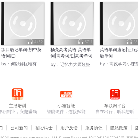
4452
5711
35
练口语记单词(初中英
杨亮高考英语|英语单
英语单词速记|征服
语词汇)
词|高考词汇|高考单词
语单词
3500
by：
何以解忧唯有学习
by：
高效学习小课
by：
记忆力大师娅娅
主播培训
小雅智能
车联网平台
兼职副业，兴趣赚钱
智能硬件，连接赋能
自在出行，听我想听
们
公司新闻
招贤纳士
用户反馈
服务协议
隐私政策
2026
www.ximalaya.com lnc. ALL Rights Reserved
沪ICP备13027243号
客服热线