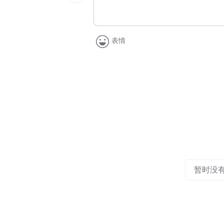
表情
暂时没