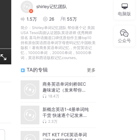
shirley记忆团队
电脑版
1.5万
26
55万
简介：
Shirley单词记忆团队 帮你逐个记 美国
USA Tesol高级认证团队英语讲师 优秀网师
排名 喜马外语频道口碑优质创作主播top10
公众号
持有原创英语西语单词字母密码记忆中国欧美
版权！著有商务英语单词记忆，外贸英语记
忆，10000单词 ，20000单词，50000单
词，英语和西语版权记忆courses。
TA的专辑
更多
商务英语单词剑桥BEC
趣味速记（发来帮你牢
记）
18.4万
新概念英语1-4册单词纯
干货 快速逐个记发来帮
你记
2.3万
PET KET FCE英语单词