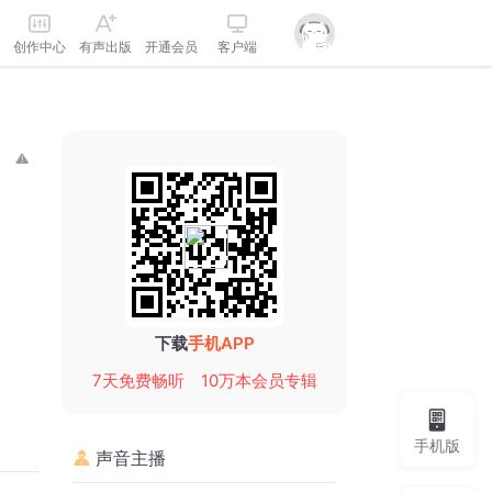
创作中心
有声出版
开通会员
客户端
下载
手机APP
7天免费畅听
10万本会员专辑
手机版
声音主播