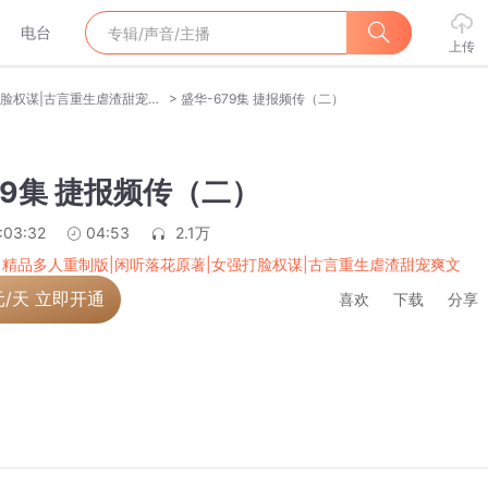
电台
上传
>
盛华|精品多人重制版|闲听落花原著|女强打脸权谋|古言重生虐渣甜宠爽文
盛华-679集 捷报频传（二）
79集 捷报频传（二）
:03:32
04:53
2.1万
|精品多人重制版|闲听落花原著|女强打脸权谋|古言重生虐渣甜宠爽文
元/天 立即开通
喜欢
下载
分享