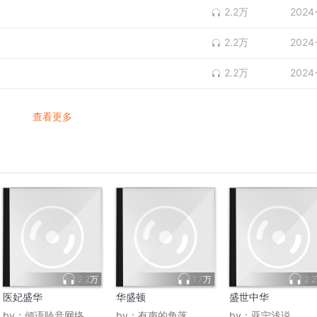
2.2万
2024
2.2万
2024
2.2万
2024
查看更多
2.2万
1.7万
2.
医妃盛华
华盛顿
盛世中华
by：
倾语聆音网络文化传媒
by：
有声的角落
by：
亚宁浅说