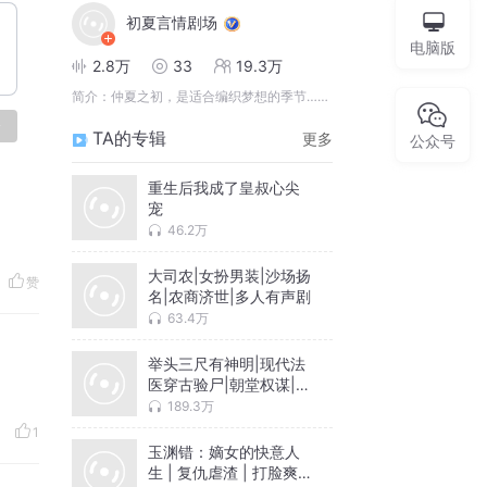
初夏言情剧场
电脑版
2.8万
33
19.3万
简介：
仲夏之初，是适合编织梦想的季节……
论
TA的专辑
更多
公众号
重生后我成了皇叔心尖
宠
46.2万
大司农|女扮男装|沙场扬
赞
名|农商济世|多人有声剧
63.4万
举头三尺有神明|现代法
医穿古验尸|朝堂权谋|灭
镇复仇|多人有声剧
189.3万
1
玉渊错：嫡女的快意人
生 | 复仇虐渣 | 打脸爽