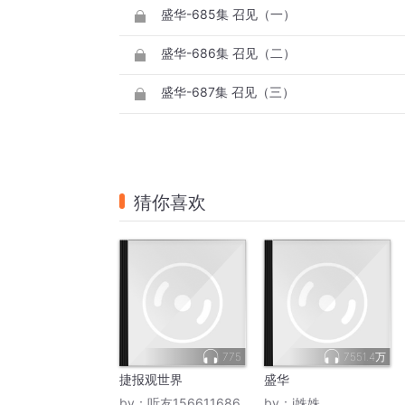
盛华-685集 召见（一）
盛华-686集 召见（二）
盛华-687集 召见（三）
猜你喜欢
775
7551.4万
捷报观世界
盛华
by：
听友156611686
by：
i姝姝