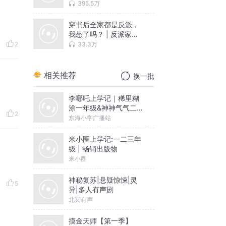
文 | 古言权谋 | 多人有
395.5万
声剧
穿书后全家都是反派，
我怂了吗？ | 反派家族 |
打脸爽点 | 搞笑互动
33.3万
2
相关推荐
换一批
李哪吒上学记｜稀里糊
涂一年级&神神气气二年
2
级
东海小学广播站
米小圈上学记:一二三年
级 | 畅销出版物
米小圈
神秘复苏|悬疑惊悚|灵
5
异|多人有声剧
北冥有声
摸金天师【第一季】