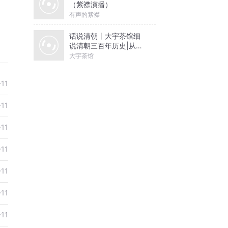
（紫襟演播）
有声的紫襟
话说清朝丨大宇茶馆细
说清朝三百年历史|从努
尔哈赤到末代皇帝溥仪|
大宇茶馆
康熙雍正乾隆
-11
-11
-11
-11
-11
-11
-11