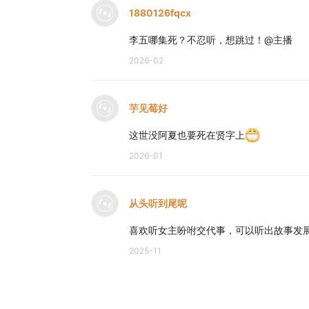
1880126fqcx
李五哪集死？不忍听，想跳过！@主播
2026-02
芋见莓好
这世没阿夏也要死在贤字上
2026-01
从头听到尾呢
喜欢听女主吩咐交代事，可以听出故事发
2025-11