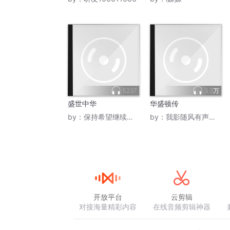
5237
3.3万
盛世中华
华盛顿传
by：
保持希望继续前行
by：
我影随风有声小说
开放平台
云剪辑
对接海量精彩内容
在线音频剪辑神器