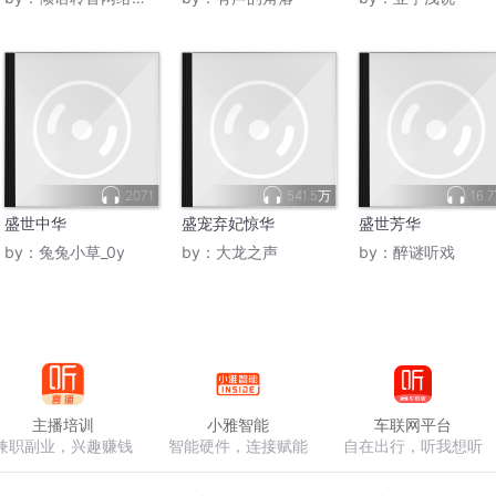
2071
541.5万
16.
盛世中华
盛宠弃妃惊华
盛世芳华
by：
兔兔小草_0y
by：
大龙之声
by：
醉谜听戏
主播培训
小雅智能
车联网平台
兼职副业，兴趣赚钱
智能硬件，连接赋能
自在出行，听我想听