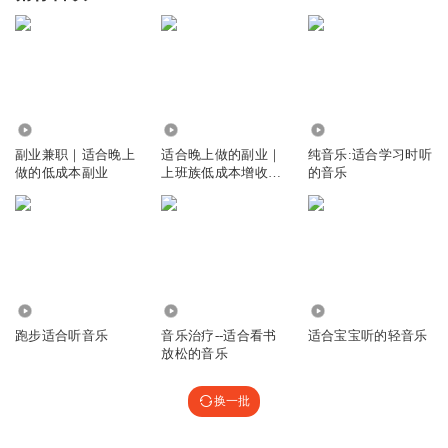
2.27万
1.85万
365.34万
副业兼职｜适合晚上
适合晚上做的副业｜
纯音乐:适合学习时听
做的低成本副业
上班族低成本增收秘
的音乐
籍
15.81万
6339
298.95万
跑步适合听音乐
音乐治疗--适合看书
适合宝宝听的轻音乐
放松的音乐
换一批