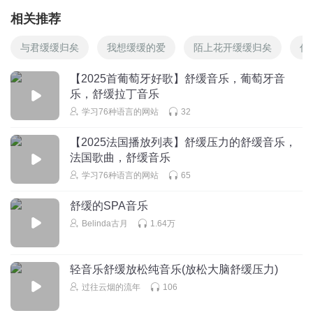
相关推荐
与君缓缓归矣
我想缓缓的爱
陌上花开缓缓归矣
你
【2025首葡萄牙好歌】舒缓音乐，葡萄牙音
乐，舒缓拉丁音乐
学习76种语言的网站
32
【2025法国播放列表】舒缓压力的舒缓音乐，
法国歌曲，舒缓音乐
学习76种语言的网站
65
舒缓的SPA音乐
Belinda古月
1.64万
轻音乐舒缓放松纯音乐(放松大脑舒缓压力)
过往云烟的流年
106