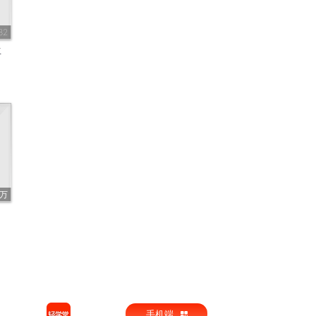
32
生
1万
手机端