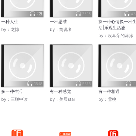
2万
7695
42
一种人生
一种思维
换一种心情换一种
活|乐观生活态
by：
龙惊
by：
简说者
by：
没耳朵的涂涂
3548
5375
1.
多一种生活
有一种感觉
有一种相遇
by：
三联中读
by：
美辰star
by：
雪桃