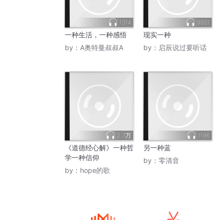
1314
9801
一种生活，一种感悟
现实一种
by：
A奥特曼叔叔A
by：
启辰说过要听话
2.3万
1196
《道德经心解》一种哲
另一种蓝
学一种信仰
by：
零清音
by：
hope的歌