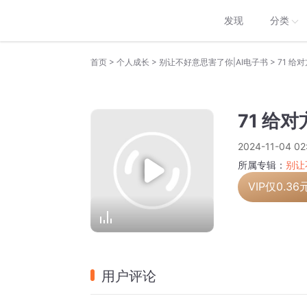
发现
分类
>
>
>
首页
个人成长
别让不好意思害了你|AI电子书
71 给
71 给
2024-11-04 02
所属专辑：
别让
VIP仅
0.36
用户评论