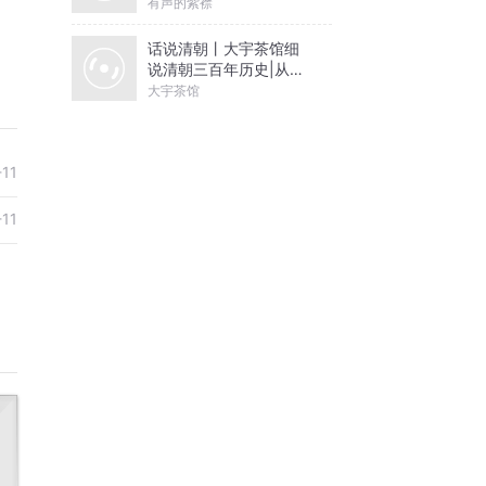
有声的紫襟
话说清朝丨大宇茶馆细
说清朝三百年历史|从努
尔哈赤到末代皇帝溥仪|
大宇茶馆
康熙雍正乾隆
-11
-11