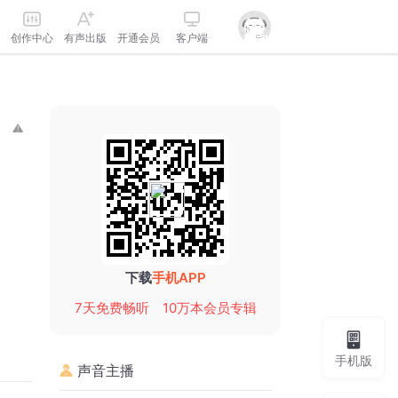
创作中心
有声出版
开通会员
客户端
下载
手机APP
7天免费畅听
10万本会员专辑
手机版
声音主播