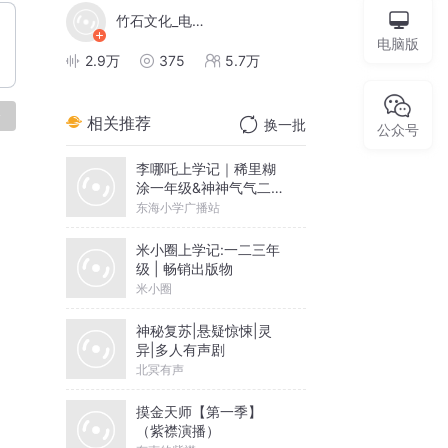
竹石文化_电子书
电脑版
2.9万
375
5.7万
论
相关推荐
换一批
公众号
李哪吒上学记｜稀里糊
涂一年级&神神气气二年
级
东海小学广播站
米小圈上学记:一二三年
级 | 畅销出版物
米小圈
神秘复苏|悬疑惊悚|灵
异|多人有声剧
北冥有声
摸金天师【第一季】
（紫襟演播）