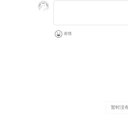
表情
暂时没