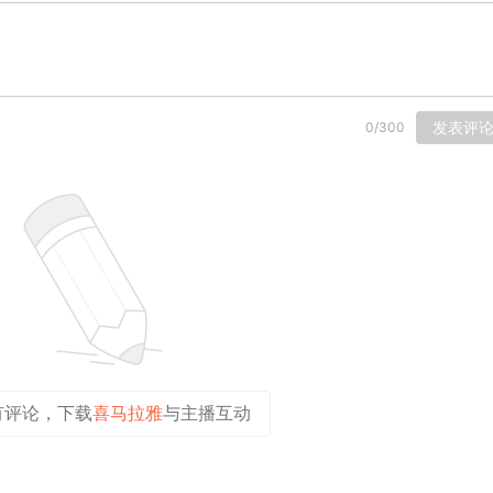
发表评
0
/
300
有评论，下载
喜马拉雅
与主播互动