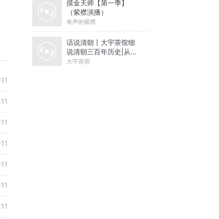
摸金天师【第一季】
（紫襟演播）
有声的紫襟
话说清朝丨大宇茶馆细
说清朝三百年历史|从努
尔哈赤到末代皇帝溥仪|
大宇茶馆
康熙雍正乾隆
-11
-11
-11
-11
-11
-11
-11