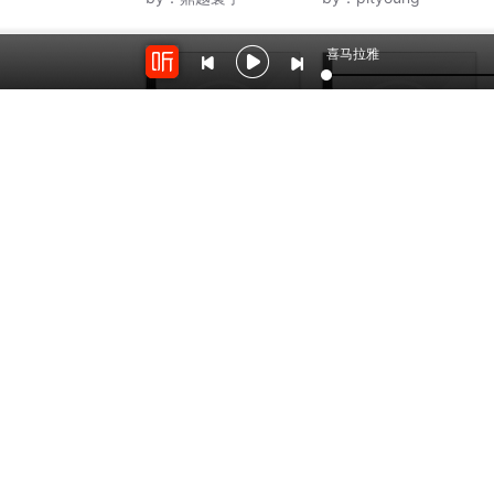
喜马拉雅
7320
4.6万
谁挡住了你的阳光
《谁在晒月光》音频资
源包
by：
笑看风云淡淡飞
by：
长江绘本馆
开放平台
云剪辑
对接海量精彩内容
在线音频剪辑神器