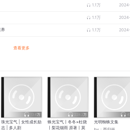
1.1万
2024
1.1万
2024
素养
1.1万
2024
查看更多
13.6万
228.2万
4
珠光宝气 | 女性成长励
蛛光宝气丨冬冬×杜骁
光明蜘蛛文集
志 | 多人剧
丨梨花烟雨 原著丨莫
by：
西归嵌