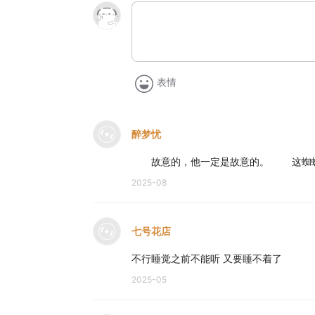
表情
醉梦忧
故意的，他一定是故意的。 这蜘蛛精
2025-08
七号花店
不行睡觉之前不能听 又要睡不着了
2025-05