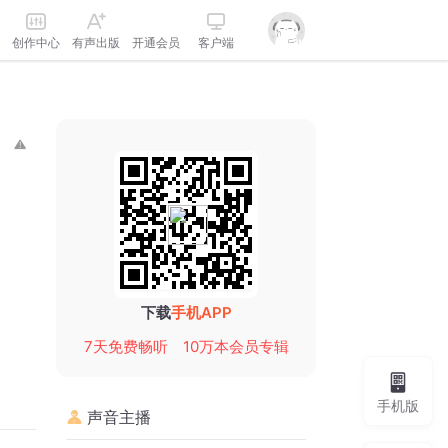
创作中心
有声出版
开通会员
客户端
下载
手机APP
7天免费畅听
10万本会员专辑
手机版
声音主播