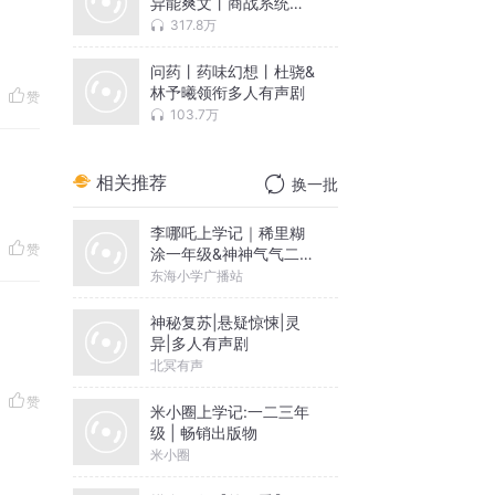
异能爽文丨商战系统丨
多人有声剧
317.8万
问药丨药味幻想丨杜骁&
林予曦领衔多人有声剧
赞
103.7万
相关推荐
换一批
李哪吒上学记｜稀里糊
赞
涂一年级&神神气气二年
级
东海小学广播站
神秘复苏|悬疑惊悚|灵
异|多人有声剧
北冥有声
赞
米小圈上学记:一二三年
级 | 畅销出版物
米小圈