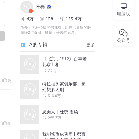
杜骁
电脑版
4万
108
125.4万
简介：
各种类型的书都有，听自己喜欢的吧！
每晚8点直播，微博：杜骁在思考。
论
公众号
TA的专辑
更多
《北京，1912》百年老
北京世相
7.2万
赞
特拉福买家俱乐部丨超
幻想多人剧
516.9万
思美人丨杜骁 播读
255.7万
赞
我能修改成功率丨都市