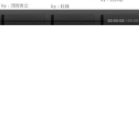
北兮 主述丨奇幻爆笑 |
by：
渭雨青尘
by：
杜骁
多人有声剧
00:00:00
/
00:00
4.2万
1128
4.
《谁是谁一生的刺》悦
谁来取月光丨直播情感
潜影者丨谁说站在
库时光出品
语录
的才算英雄丨悬疑
by：
悦库时光
by：
橙风_喵星
by：
声海赛耳
主播培训
小雅智能
车联网平台
兼职副业，兴趣赚钱
智能硬件，连接赋能
自在出行，听我想听