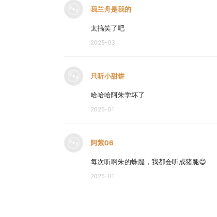
我兰舟是我的
太搞笑了吧
2025-03
只听小甜饼
哈哈哈阿朱学坏了
2025-01
阿紫06
每次听啊朱的蛛腿，我都会听成猪腿😄
2025-01