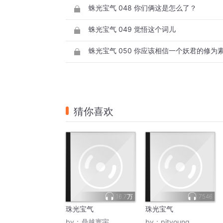
蛛光宝气 048 你们俩这是怎么了？
蛛光宝气 049 觉悟这个词儿
蛛光宝气 050 你应该相信一个妖君的修为
猜你喜欢
16.7万
7546
珠光宝气
珠光宝气
by：
鼎越寰宇
by：
pityoung