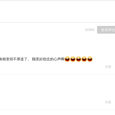
发表评
0
/
300
变得不厚道了。 顾里好怨念的心声啊
回复
回复