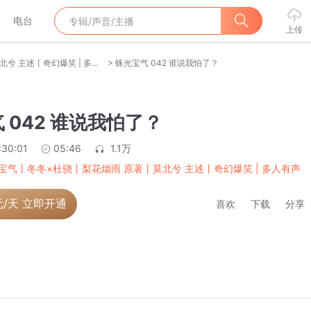
电台
上传
>
蛛光宝气丨冬冬×杜骁丨梨花烟雨 原著丨莫北兮 主述丨奇幻爆笑 | 多人有声剧
蛛光宝气 042 谁说我怕了？
 042 谁说我怕了？
:30:01
05:46
1.1万
宝气丨冬冬×杜骁丨梨花烟雨 原著丨莫北兮 主述丨奇幻爆笑 | 多人有声
元/天 立即开通
喜欢
下载
分享