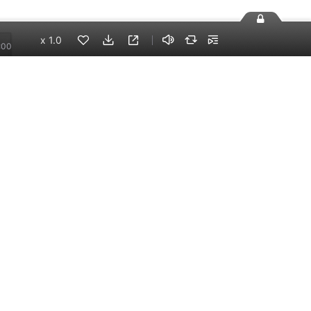
x
1.0
:00
7万
光里
手机端
企业版
电脑端
员工学习，企业买单