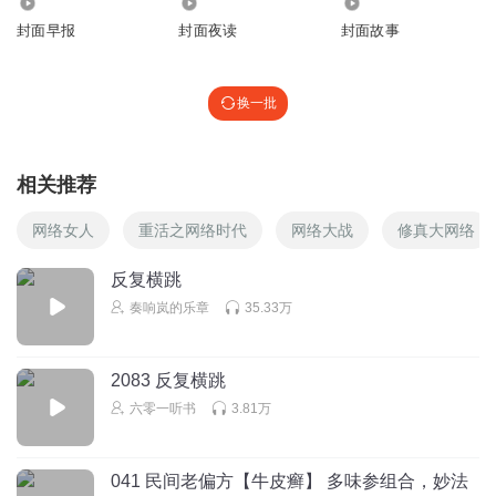
6231.88万
4483
3187
封面早报
封面夜读
封面故事
换一批
相关推荐
网络女人
重活之网络时代
网络大战
修真大网络
反复横跳
奏响岚的乐章
35.33万
2083 反复横跳
六零一听书
3.81万
041 民间老偏方【牛皮癣】 多味参组合，妙法