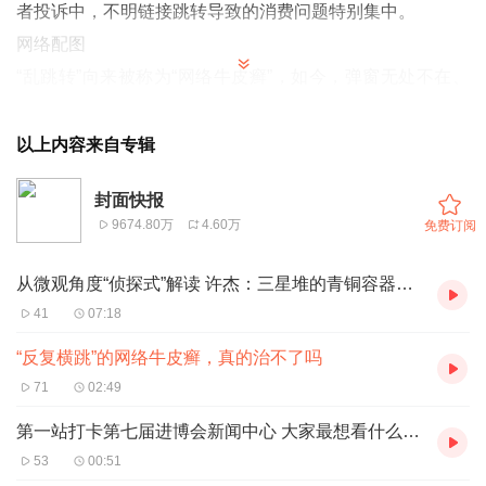
者投诉中，不明链接跳转导致的消费问题特别集中。
网络配图
“乱跳转”向来被称为“网络牛皮癣”，如今，弹窗无处不在、
开屏一晃就跳的现象似乎有所好转，可某些广告链接却更加
隐蔽且霸道了。翻看普通网帖评论区，一不留神就点到了软
以上内容来自专辑
件下载；模糊提示用户可升级服务，打开后却是高价套餐续
封面快报
费界面；说好的广告“一键关闭”，可连跳多次就是没有返回
9674.80万
4.60万
免费订阅
选项……“不知道自己的手机下一刻在哪”，侵犯了消费者的
自主选择权和公平交易权，还可能伴随信息泄露问题。比
从微观角度“侦探式”解读 许杰：三星堆的青铜容器与长江中游存在深刻交流|文化中国行·长江之歌
如，有网友发现，很多时候跳转页面恰是自己最近搜索过的
41
07:18
商品。
“反复横跳”的网络牛皮癣，真的治不了吗
法律对广告投放行为有明确限定，相关部门也在不断加大整
71
02:49
治乱象的力度。“乱跳转”屡禁难绝且频频升级，最根本的还
第一站打卡第七届进博会新闻中心 大家最想看什么？｜“进”来看看
在于利益驱动。时下，各类APP已经成为流量的重要入口，
53
00:51
特别是某些垂直领域软件自带特定客户群体。对电商而言，