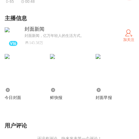
65
00:48
运营方都要认清，诚信与服务才是立身之本。变着法子给用
户添堵，早晚会被“叉掉”。
主播信息
封面新闻
封面新闻，亿万年轻人的生活方式。
加关注
145.58万
9.31亿
163.66万
6231.88万
今日封面
鲜快报
封面早报
用户评论
还没有评论，快来发表第一个评论！