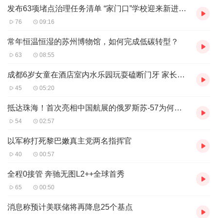
如此“扩大触达边界”成本低、效率高，还能轻松实现精准投
发布63项堵点治理任务清单 “家门口”学校迎来新进展 成都“民生大礼包”上新｜成都发展
放。而很多APP开发企业的主要收入也来源于此，甚至提供
76
09:16
服务就是为了招揽各种形式的“小广告”。因此，哪怕用户再
常年恒温恒湿的苏州博物馆，如何完成低碳转型？
烦、管得再严，也要钻空子“跳一下”“转两圈”。
63
08:55
根治“反复横跳”，规则不能总跟在违规后面跑。此前，为防
成都6岁女童在酒店室内水乐园玩耍磕断门牙 家长质疑酒店方安全管理有疏忽｜追踪到底
止高灵敏度“摇一摇”诱导用户操作，相关部门明确给出设备
45
05:20
加速度不小于15米每平方秒、转动角度不小于35度、操作
抵达珠海！首次亮相中国航展的俄罗斯苏-57为何成焦点
时间不少于3秒等参考数值，效果可谓立竿见影。眼下，某
54
02:57
些开发者更加擅长利用用户习惯，想方设法“埋雷”。这也提
醒相关方面，需兼顾抓落实与防反弹，继续从技术入手不断
以军称打死黎巴嫩真主党两名指挥官
补上规则漏洞，减少“打时间差”的可能。与此同时，不妨畅
40
00:57
通举报渠道、降低维权门槛，发动用户都来监督。不管是大
全程0接管 奔驰无图L2++全球首秀
平台还是小企业，只要屡教不改就定期曝光、关停整改，以
65
00:50
切实维护消费者的合法权益。
消息称预计美联储将再降息25个基点
打广告当然没毛病，但生拉硬拽实在难看。购物网站与APP