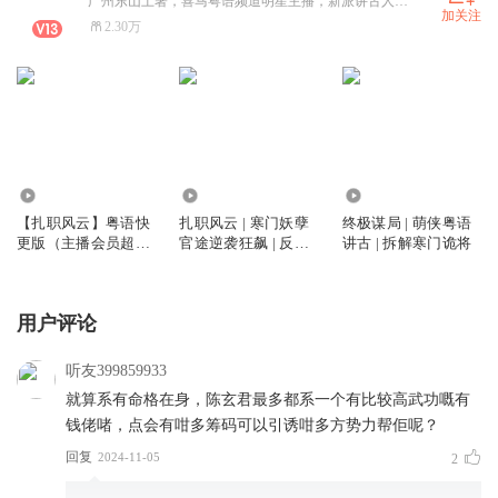
广州东山土著，喜马粤语频道明星主播，新派讲古人，声线清晰干练多变、主述作品类型丰富，演播风格自然流畅，擅长打造画面感！录制古仔超 9000集，作品总播放量超3000万，业余时间用讲古来传承粤语，所有作品无一烂尾！ 【代表作】 拥有七本喜马“神作必听”级别古仔: 《扎职风云》、《诡墓秘藏》、《罪狩迷城》、《天命篡昆仑》、《风起龙城》、《残袍》、《明末工程师》，为平台个人粤语“神作”数量之最；个人主述古仔超15本，喜马粤语专辑月票王，最新官场权谋古仔【扎职风云】热播中，沉浸式粤语，不一样的新派讲古风，关注萌面侠，加入主播会员，畅听更多优质古仔！ 高产高质粤语团队“南粤飞声社”欢迎版权方合作！
加关注
2.30万
2.43万
296.31万
286
【扎职风云】粤语快
扎职风云 | 寒门妖孽
终极谋局 | 萌侠粤语
更版（主播会员超前
官途逆袭狂飙 | 反腐
讲古 | 拆解寒门诡将
听）
除恶 | 南粤萌面侠 |
粤语权谋
用户评论
听友399859933
就算系有命格在身，陈玄君最多都系一个有比较高武功嘅有
钱佬啫，点会有咁多筹码可以引诱咁多方势力帮佢呢？
回复
2024-11-05
2