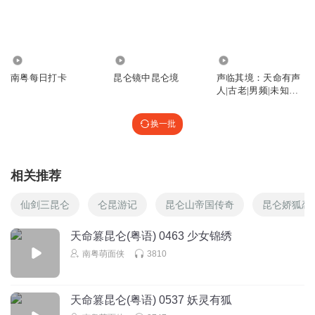
1.49万
14.47万
6198
南粤每日打卡
昆仑镜中昆仑境
声临其境：天命有声
人|古老|男频|未知宇
宙|昆仑山
换一批
相关推荐
仙剑三昆仑
仑昆游记
昆仑山帝国传奇
昆仑娇狐恋
天命篡昆仑(粤语) 0463 少女锦绣
南粤萌面侠
3810
天命篡昆仑(粤语) 0537 妖灵有狐