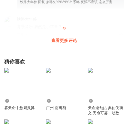
铁路大年兽
回复 @
听友399859933
:
系咯 反派不应该 这么厉害
铁路大年兽
背景音乐 居然是小苹果？
回复
2024-11-06
2
查看更多评论
阿狸子子
回复 @
铁路大年兽
:
en ?有D咁噶事?无奶油噶~~~
猜你喜欢
五灵珠泡饭
第565集“阿狸登场”
回复
2024-12-15
0
2425
1593
2.18万
篡天命丨悬疑灵异
广州-南粤苑
天命逆劫|古典仙侠爽
文|天命可篡，劫数可
逆|多播