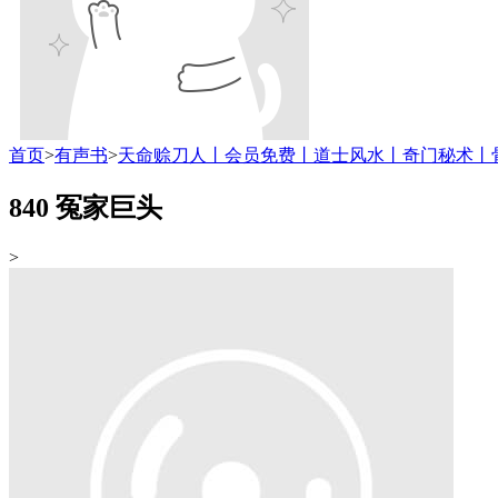
首页
>
有声书
>
天命赊刀人丨会员免费丨道士风水丨奇门秘术丨
840 冤家巨头
>