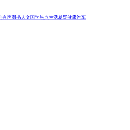
剧
有声图书
人文国学
热点
生活
悬疑
健康
汽车