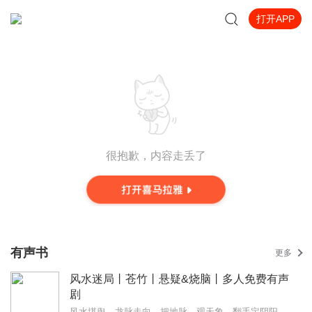
打开APP
很抱歉，内容走丢了
有声书
更多
风水迷局丨苍竹丨悬疑&烧脑丨多人免费有声
剧
风水堪舆，龙脉走向。把地脉，观天象，翻手定阴阳。