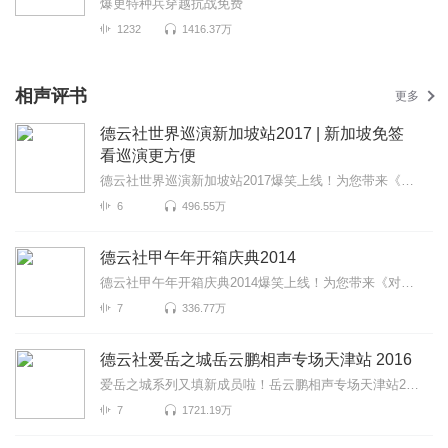
爆更特种兵穿越抗战免费
1232
1416.37万
相声评书
更多
德云社世界巡演新加坡站2017 | 新加坡免签
看巡演更方便
德云社世界巡演新加坡站2017爆笑上线！为您带来《百兽图》《富贵有余》《学哑语》等高能相声！各种爆笑...
6
496.55万
德云社甲午年开箱庆典2014
德云社甲午年开箱庆典2014爆笑上线！为您带来《对春联》《瞧这一家子》《学满语》等高能相声！各种爆笑...
7
336.77万
德云社爱岳之城岳云鹏相声专场天津站 2016
爱岳之城系列又填新成员啦！岳云鹏相声专场天津站2016报道！这一次小岳岳又会给我们带来什么样的爆笑片...
7
1721.19万