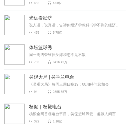
482
4.08亿
光远看经济
说人话，说真话，告诉你经济学教科书学不到的经济真相
475
5.78亿
体坛篮球秀
周一周四管维佳殳海和您不见不散
763
6416.42万
吴观大局 | 吴学兰电台
《吴观大局》每周三周日晚19：00期待与您相会
94
2855.35万
杨侃｜杨毅电台
杨毅全网首档电台节目，笑侃篮球风云，趣谈人间百态。在这里，你可以感受最精彩的赛事复盘，感受胜负之...
372
1.16亿