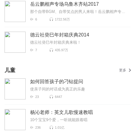
岳云鹏相声专场乌鲁木齐站2017
那个自带BGM、自带笑点的男人来啦！岳云鹏相声专场乌鲁木齐站2017爆笑来袭！更有《下象棋》《对春联》《...
6
1722.56万
德云社癸巳年封箱庆典2014
德云社癸巳年封箱庆典来啦！
7
435.97万
儿童
更多
如何回答孩子的刁钻提问
使亲子间的对话成为真正的乐趣
23
6447
杨沁老师：英文儿歌慢速教唱
10个宝宝9个爱，一听就能跟着唱
236
1.01亿