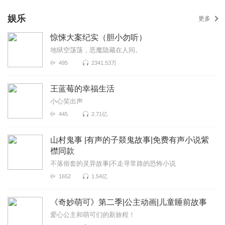
娱乐
更多
惊悚大案纪实（胆小勿听）
地狱空荡荡，恶魔隐藏在人间。
495
2341.53万
王蓝莓的幸福生活
小心笑出声
445
2.71亿
山村鬼事 |有声的子燚鬼故事|免费有声小说紫
㯲同款
不落俗套的灵异故事|不走寻常路的恐怖小说
1652
1.54亿
《奇妙萌可》第二季|公主动画|儿童睡前故事
爱心公主和萌可们的新旅程！