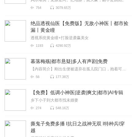
754
3079.65万
绝品透视仙医【免费版】无敌小神医丨都市捡
漏丨黄金瞳
透视系统黄金瞳+打脸逆袭赢美女
1193
4290.92万
暮落梅殇|都市悬疑|多人有声剧|免费
【内容简介】刚出生便被遗弃在孤儿院门口，抱着可以吃饱穿暖想法的她，却在14岁生...
56
177.38万
【免费】低调小神医|逆袭|爽文|都市|AI专辑
乡下小子到大都市找未婚妻
274
548.16万
撕鬼子免费多播 l抗日之战神无双 l特种兵l穿
越