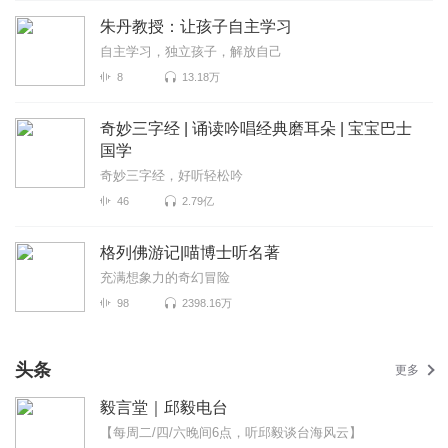
朱丹教授：让孩子自主学习
自主学习，独立孩子，解放自己
8
13.18万
奇妙三字经 | 诵读吟唱经典磨耳朵 | 宝宝巴士
国学
奇妙三字经，好听轻松吟
46
2.79亿
格列佛游记|喵博士听名著
充满想象力的奇幻冒险
98
2398.16万
头条
更多
毅言堂｜邱毅电台
【每周二/四/六晚间6点，听邱毅谈台海风云】