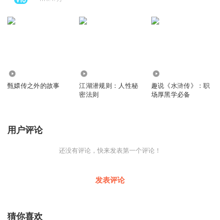
180.89万
582.06万
65.65万
甄嬛传之外的故事
江湖潜规则：人性秘
趣说《水浒传》：职
密法则
场厚黑学必备
用户评论
还没有评论，快来发表第一个评论！
发表评论
猜你喜欢