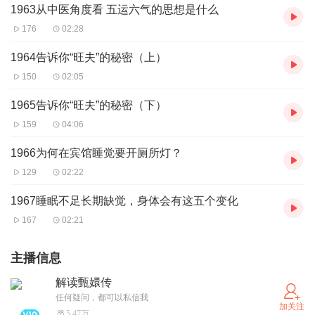
1963从中医角度看 五运六气的思想是什么
176
02:28
1964告诉你“旺夫”的秘密（上）
150
02:05
1965告诉你“旺夫”的秘密（下）
159
04:06
1966为何在宾馆睡觉要开厕所灯？
129
02:22
1967睡眠不足长期缺觉，身体会有这五个变化
167
02:21
主播信息
解读甄嬛传
任何疑问，都可以私信我
加关注
5.47万