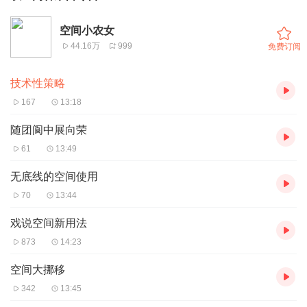
空间小农女
44.16万
999
免费订阅
技术性策略
167
13:18
随团阆中展向荣
61
13:49
无底线的空间使用
70
13:44
戏说空间新用法
873
14:23
空间大挪移
342
13:45