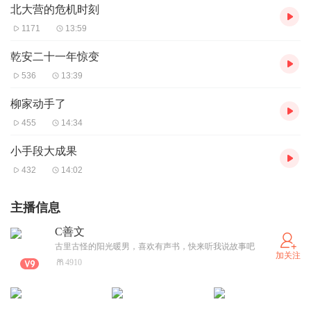
北大营的危机时刻
1171
13:59
乾安二十一年惊变
536
13:39
柳家动手了
455
14:34
小手段大成果
432
14:02
主播信息
C善文
古里古怪的阳光暖男，喜欢有声书，快来听我说故事吧
加关注
4910