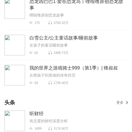
恐龙凶巴巴1·爱在恐龙岛丨哩啦噜原创恐龙故
事
哩啦噜原创恐龙故事
175
3700.32万
白雪公主/公主童话故事/睡前故事
女孩子的童话睡前故事
62
2488.73万
我的世界之游戏骑士999（第1季）| 锋叔叔
从熊孩子到英雄的传奇经历
83
1736.46万
头条
更多
听财经
有态度的财经深度分析
1689
3176.90万