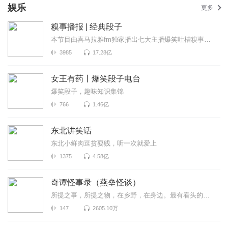
娱乐
更多
糗事播报 | 经典段子
本节目由喜马拉雅fm独家播出七大主播爆笑吐槽糗事囧闻，包你开心一整天
3985
17.28亿
女王有药丨爆笑段子电台
爆笑段子，趣味知识集锦
766
1.46亿
东北讲笑话
东北小鲜肉逗贫耍贱，听一次就爱上
1375
4.58亿
奇谭怪事录（燕垒怪谈）
所提之事，所提之物，在乡野，在身边。最有看头的志怪小说，你没听过的奇谭怪事。原著：燕垒生
147
2605.10万