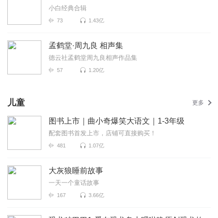
小白经典合辑
73
1.43亿
孟鹤堂·周九良 相声集
德云社孟鹤堂周九良相声作品集
57
1.20亿
儿童
更多
图书上市｜曲小奇爆笑大语文｜1-3年级
配套图书首发上市，店铺可直接购买！
481
1.07亿
大灰狼睡前故事
一天一个童话故事
167
3.66亿