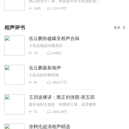
我只想当个厂狗，然而老天爷不给我机会！
1426
1374.79万
相声评书
更多
岳云鹏孙越爆笑相声合辑
小岳岳精品珍藏系列
74
5.80亿
岳云鹏最新相声
小岳岳的经典现场
84
4825.27万
王玥波播讲：雍正剑侠图-第五部
超长福利大放送：你要的江湖，这里都有
52
1941.39万
张鹤伦超清相声精选