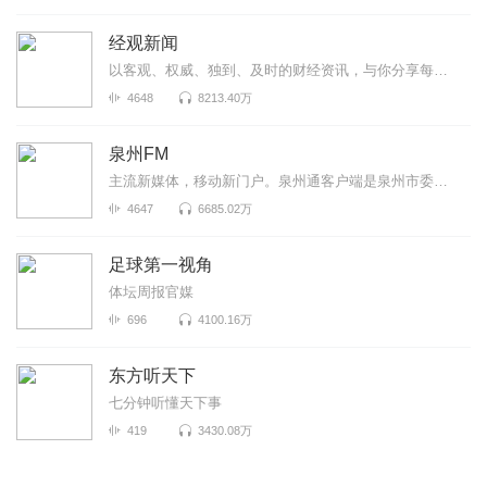
经观新闻
以客观、权威、独到、及时的财经资讯，与你分享每个重要时刻！A股每日复盘、大公司财报正在持续更新中！
4648
8213.40万
泉州FM
主流新媒体，移动新门户。泉州通客户端是泉州市委市政府重点扶持、泉州晚报社全力打造的泉州智慧城市移...
4647
6685.02万
足球第一视角
体坛周报官媒
696
4100.16万
东方听天下
七分钟听懂天下事
419
3430.08万