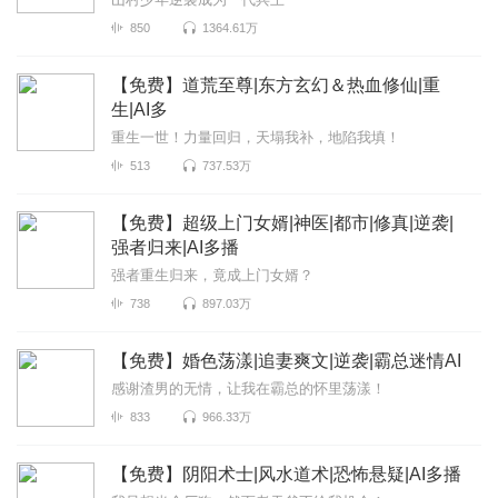
850
1364.61万
【免费】道荒至尊|东方玄幻＆热血修仙|重
生|AI多
重生一世！力量回归，天塌我补，地陷我填！
513
737.53万
【免费】超级上门女婿|神医|都市|修真|逆袭|
强者归来|AI多播
强者重生归来，竟成上门女婿？
738
897.03万
【免费】婚色荡漾|追妻爽文|逆袭|霸总迷情AI
感谢渣男的无情，让我在霸总的怀里荡漾！
833
966.33万
【免费】阴阳术士|风水道术|恐怖悬疑|AI多播