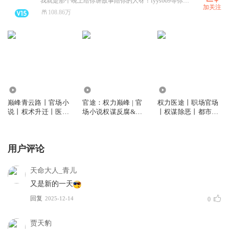
我就是那个晚上给你讲故事陪你的人呀！fyys669等你来摧更！
加关注
108.86万
684.65万
3.11亿
216.30万
巅峰青云路丨官场小
官途：权力巅峰 | 官
权力医途丨职场官场
说丨权术升迁丨医官
场小说权谋反腐&权
丨权谋除恶丨都市爽
反腐丨多人有声剧
色交易& | 多人剧|媲
文丨正能量小说丨多
美《人民的名义》
人有声剧
用户评论
天命大人_青儿
又是新的一天
回复
2025-12-14
0
贾天豹