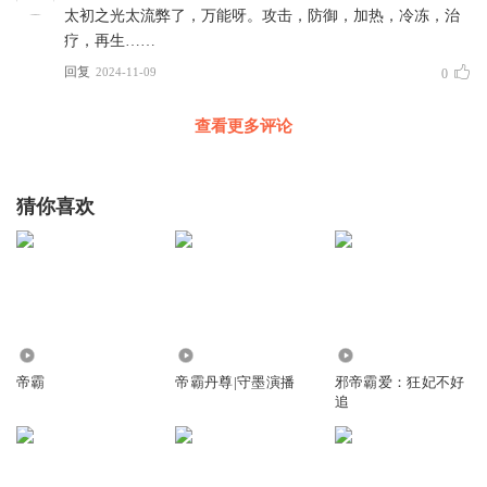
太初之光太流弊了，万能呀。攻击，防御，加热，冷冻，治
疗，再生……
回复
2024-11-09
0
查看更多评论
猜你喜欢
1.58万
115.23万
17.96万
帝霸
帝霸丹尊|守墨演播
邪帝霸爱：狂妃不好
追