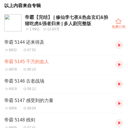
以上内容来自专辑
帝霸【完结】 | 修仙李七夜&热血玄幻&扮
猪吃虎&强者归来 | 多人剧完整版
免费订阅
1.99亿
13.93万
帝霸 5144 还来得及
6832
07:52
帝霸 5145 千万的血人
6878
08:10
帝霸 5146 古老战场
6919
08:12
帝霸 5147 感受到的力量
6856
08:04
帝霸 5148 残剑
6805
07:41