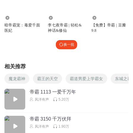
139.46万
22.86万
74.70万
暗帝霸宠：毒爱千面
李七夜帝霸 | 轻松&
【免费】帝霸 | 豆瓣
医妃
神话&修仙
9.8
换一批
相关推荐
魔龙霸神
霸王的天空
霸道男爱上学霸女
东城之霸
帝霸 1113 一爱千万年
凤洋有声
5.20万
帝霸 3150 千万伏拜
凤洋有声
1.90万