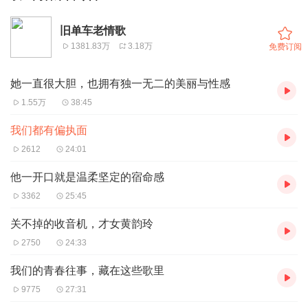
旧单车老情歌
1381.83万
3.18万
免费订阅
她一直很大胆，也拥有独一无二的美丽与性感
1.55万
38:45
我们都有偏执面
2612
24:01
他一开口就是温柔坚定的宿命感
3362
25:45
关不掉的收音机，才女黄韵玲
2750
24:33
我们的青春往事，藏在这些歌里
9775
27:31