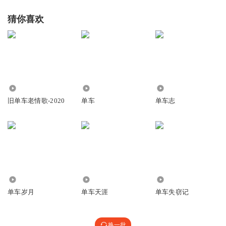
猜你喜欢
2.84万
435
6.38万
旧单车老情歌-2020
单车
单车志
2.73万
4195
2404
单车岁月
单车天涯
单车失窃记
换一批