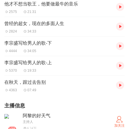
他才不想当歌王，他要做最牛的音乐
2575
21:31
曾经的超女，现在的多面人生
2824
34:33
李宗盛写给男人的歌-下
4444
34:05
李宗盛写给男人的歌-上
5370
19:33
在秋天，跟过去告别
4363
07:49
主播信息
阿黎的好天气
主持人
加关注
6.24万