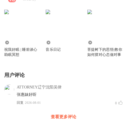
938
1979
19.43万
祝我好眠 | 睡前谈心
音乐日记
菩提树下的思悟|教你
助眠冥想
如何摆对心态做对事
用户评论
ATTORNEY辽宁沈阳吴律
张惠妹好听
回复
2026-08-01
0
查看更多评论