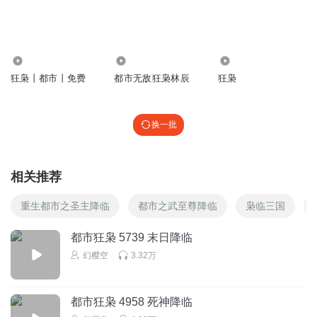
1.96万
550
4.75万
狂枭丨都市丨免费
都市无敌狂枭林辰
狂枭
换一批
相关推荐
重生都市之圣主降临
都市之武至尊降临
枭临三国
都市狂枭 5739 末日降临
幻樱空
3.32万
都市狂枭 4958 死神降临