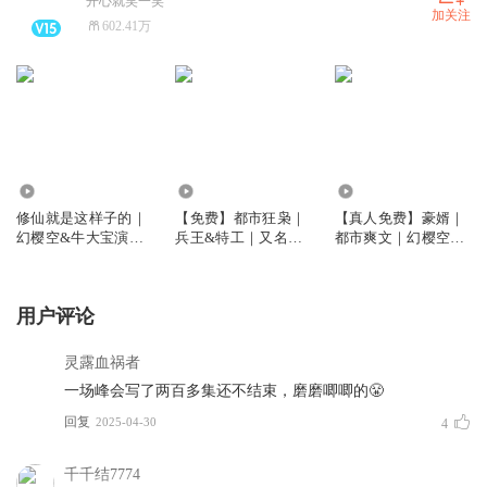
开心就笑一笑
加关注
602.41万
2405.08万
6.22亿
5675.84万
修仙就是这样子的｜
【免费】都市狂枭｜
【真人免费】豪婿｜
幻樱空&牛大宝演播
兵王&特工｜又名：
都市爽文｜幻樱空｜
｜爆笑修仙
都市之最强狂兵版
全本免费｜又名：超
级女婿
用户评论
灵露血祸者
一场峰会写了两百多集还不结束，磨磨唧唧的😤
回复
2025-04-30
4
千千结7774