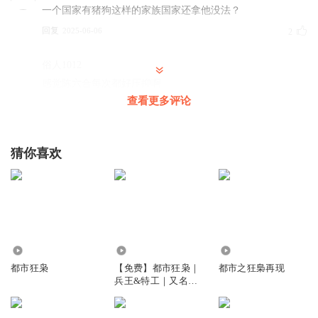
一个国家有猪狗这样的家族国家还拿他没法？
回复
2025-06-06
2
俗人1012
感觉陈六合每次都好压抑啊
查看更多评论
回复
2024-11-12
1
听友186029381
猜你喜欢
婆婆妈妈的，废话太多
回复
2025-06-12
0
俗人1012
你就不能写痛快一点
回复
2090
6.22亿
77.12万
2024-11-12
0
都市狂枭
【免费】都市狂枭｜
都市之狂梟再现
兵王&特工｜又名：
都市之最强狂兵版