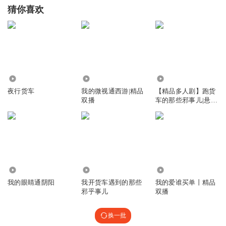
猜你喜欢
8884
3174
21.85万
夜行货车
我的微视通西游|精品
【精品多人剧】跑货
双播
车的那些邪事儿|悬疑
&灵异|异闻
7414
2752.13万
1.00万
我的眼睛通阴阳
我开货车遇到的那些
我的爱谁买单丨精品
邪乎事儿
双播
换一批