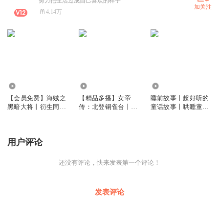
努力把生活过成自己喜欢的样子
加关注
4.14万
76.95万
8584
1.31万
【会员免费】海贼之
【精品多播】女帝
睡前故事丨超好听的
黑暗大将丨衍生同人
传：北登铜雀台丨妙
童话故事丨哄睡童话
丨二次元丨同人海贼
小朵团队制作 |大女
丨妙小朵演播
丨真人多人有声剧
主
用户评论
还没有评论，快来发表第一个评论！
发表评论