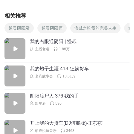
相关推荐
通灵阴阳录
通灵阴阳师
海贼之吃货的完美人生
通
我的右眼通阴阳 | 怪哉
主播老道
1.88万
我的炮子生涯-413-狂飙货车
老彩故事会
13.61万
阴阳渡尸人 376 我的手
却星辰
590
开上我的大货车(DJ何鹏版)-王莎莎
朝霆悦迪音乐
3463