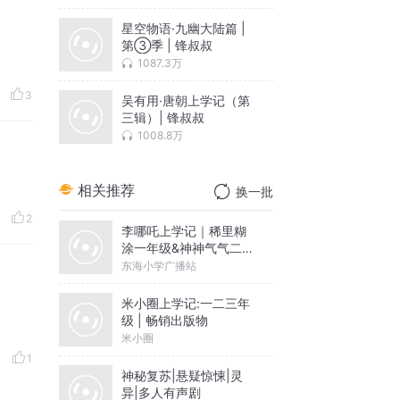
星空物语·九幽大陆篇 |
第③季 | 锋叔叔
1087.3万
3
吴有用·唐朝上学记（第
三辑）| 锋叔叔
1008.8万
相关推荐
换一批
2
李哪吒上学记｜稀里糊
涂一年级&神神气气二年
级
东海小学广播站
米小圈上学记:一二三年
级 | 畅销出版物
米小圈
1
神秘复苏|悬疑惊悚|灵
异|多人有声剧