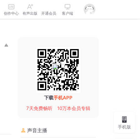
创作中心
有声出版
开通会员
客户端
下载
手机APP
7天免费畅听
10万本会员专辑
手机版
声音主播