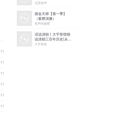
北冥有声
摸金天师【第一季】
（紫襟演播）
有声的紫襟
话说清朝丨大宇茶馆细
说清朝三百年历史|从努
尔哈赤到末代皇帝溥仪|
大宇茶馆
康熙雍正乾隆
-11
-11
-11
-11
-11
-11