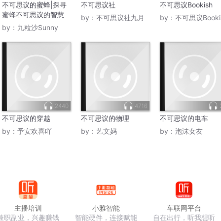
不可思议的蜜蜂|探寻
不可思议社
不可思议Bookish
蜜蜂不可思议的智慧
by：
不可思议社九月
by：
不可思议Booki
by：
九粒沙Sunny
2440
4716
不可思议的穿越
不可思议的物理
不可思议的电车
by：
予安欢喜吖
by：
艺文妈
by：
泡沫女友
主播培训
小雅智能
车联网平台
兼职副业，兴趣赚钱
智能硬件，连接赋能
自在出行，听我想听