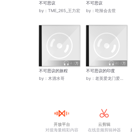
不可思议
不可思议
by：
TME_265_王力宏
by：
吃辣会去世
4.3万
40.8万
不可思议的旅程
不可思议的印度
by：
木泗水哥
by：
老英爱龙门爱白马寺
开放平台
云剪辑
对接海量精彩内容
在线音频剪辑神器