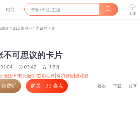
电台
上传
>
锋叔叔
223 那张不可思议的卡片
那张不可思议的卡片
:02:04
03:42
1.6万
的魔法卡牌|恶魔学院|影世界|奇幻冒险|锋叔叔
，免费听
购买 |
99
喜点
喜欢
下载
分享