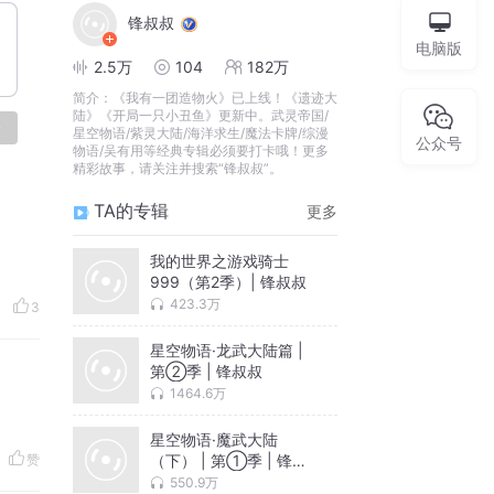
锋叔叔
电脑版
2.5万
104
182万
简介：
《我有一团造物火》已上线！《遗迹大
陆》《开局一只小丑鱼》更新中。武灵帝国/
论
星空物语/紫灵大陆/海洋求生/魔法卡牌/综漫
公众号
物语/吴有用等经典专辑必须要打卡哦！更多
精彩故事，请关注并搜索“锋叔叔”。
TA的专辑
更多
我的世界之游戏骑士
999（第2季）| 锋叔叔
423.3万
3
星空物语·龙武大陆篇 |
第②季 | 锋叔叔
1464.6万
星空物语·魔武大陆
（下） | 第①季 | 锋叔
赞
叔
550.9万