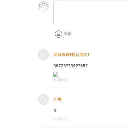
表情
又双叒叕1抖音同名1
35735773527657
2026-01
互关_
6
2026-01