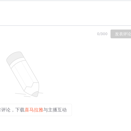
发表评
0
/
300
有评论，下载
喜马拉雅
与主播互动