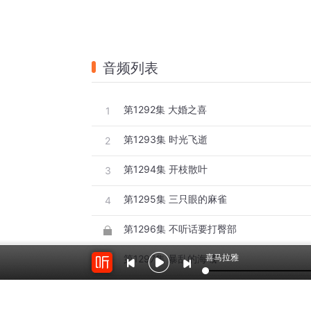
音频列表
第1292集 大婚之喜
1
第1293集 时光飞逝
2
第1294集 开枝散叶
3
第1295集 三只眼的麻雀
4
第1296集 不听话要打臀部
喜马拉雅
第1297集 暴乱的海域
6
第1298集 舰毁人亡
7