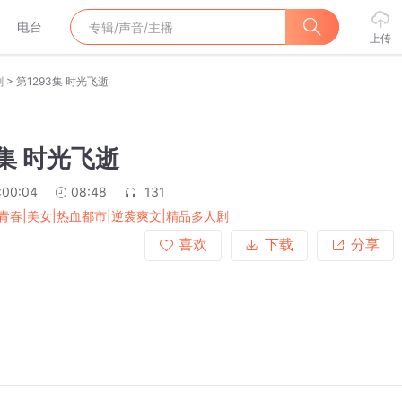
电台
上传
>
剧
第1293集 时光飞逝
3集 时光飞逝
:00:04
08:48
131
青春|美女|热血都市|逆袭爽文|精品多人剧
喜欢
下载
分享