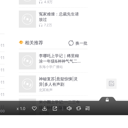
4.9万
冤家难缠：总裁先生请
放过
7.2万
相关推荐
换一批
-11
李哪吒上学记｜稀里糊
-11
涂一年级&神神气气二年
级
东海小学广播站
-11
神秘复苏|悬疑惊悚|灵
-11
异|多人有声剧
北冥有声
-11
米小圈上学记:一二三年
-11
级 | 畅销出版物
x
1.0
:00
米小圈
-11
摸金天师【第一季】