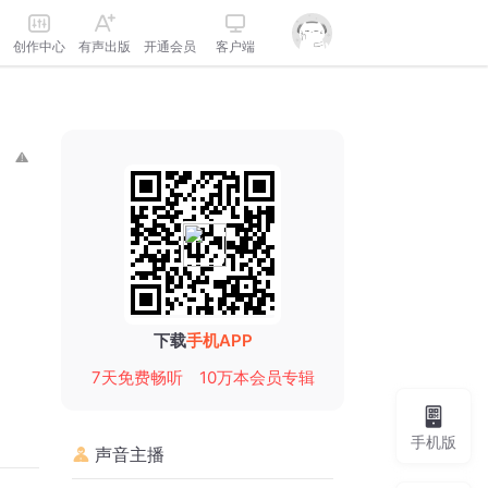
创作中心
有声出版
开通会员
客户端
下载
手机APP
7天免费畅听
10万本会员专辑
手机版
声音主播