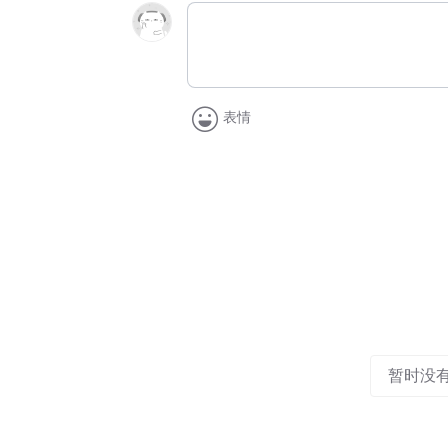
表情
暂时没