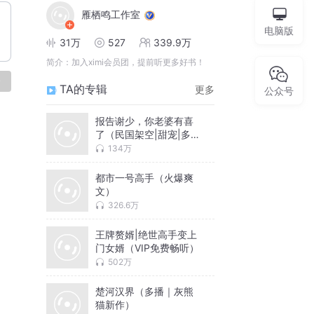
雁栖鸣工作室
电脑版
31万
527
339.9万
简介：
加入ximi会员团，提前听更多好书！
论
TA的专辑
更多
公众号
报告谢少，你老婆有喜
了（民国架空|甜宠|多人
剧）
134万
都市一号高手（火爆爽
文）
326.6万
王牌赘婿|绝世高手变上
门女婿（VIP免费畅听）
502万
楚河汉界（多播｜灰熊
猫新作）