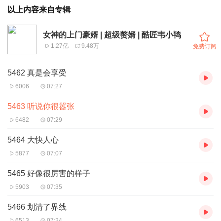
以上内容来自专辑
女神的上门豪婿 | 超级赘婿 | 酷匠韦小鸨
1.27亿
9.48万
免费订阅
5462 真是会享受
6006
07:27
5463 听说你很嚣张
6482
07:29
5464 大快人心
5877
07:07
5465 好像很厉害的样子
5903
07:35
5466 划清了界线
6513
07:24