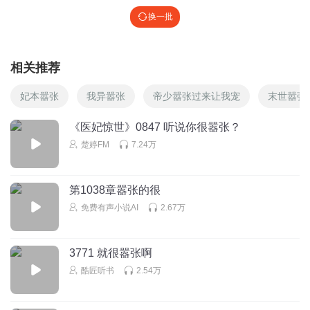
换一批
相关推荐
妃本嚣张
我异嚣张
帝少嚣张过来让我宠
末世嚣张
《医妃惊世》0847 听说你很嚣张？
楚婷FM
7.24万
第1038章嚣张的很
免费有声小说AI
2.67万
3771 就很嚣张啊
酷匠听书
2.54万