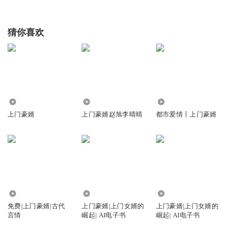
猜你喜欢
57.15万
1069.82万
3884
上门豪婿
上门豪婿赵旭李晴晴
都市爱情丨上门豪婿
7.02万
88.02万
2.89万
免费|上门豪婿|古代
上门豪婿|上门女婿的
上门豪婿|上门女婿的
言情
崛起| AI电子书
崛起| AI电子书