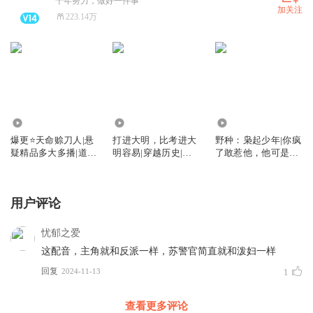
十年努力，做好一件事
加关注
223.14万
10.28万
35.45万
27.91万
爆更⭐天命赊刀人|悬
打进大明，比考进大
野种：枭起少年|你疯
疑精品多大多播|道士
明容易|穿越历史|权
了敢惹他，他可是黑
不好惹后传
谋|爽文
二代
用户评论
忧郁之爱
这配音，主角就和反派一样，苏警官简直就和泼妇一样
回复
2024-11-13
1
查看更多评论