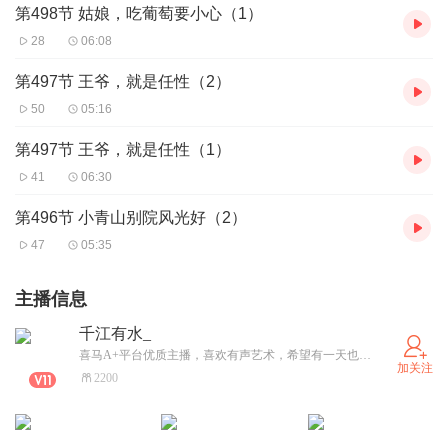
第498节 姑娘，吃葡萄要小心（1）
28
06:08
第497节 王爷，就是任性（2）
50
05:16
第497节 王爷，就是任性（1）
41
06:30
第496节 小青山别院风光好（2）
47
05:35
主播信息
千江有水_
喜马A+平台优质主播，喜欢有声艺术，希望有一天也能成为有声书的演播者！
加关注
2200