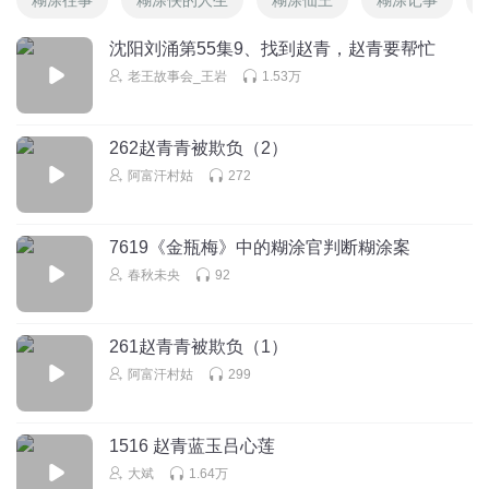
沈阳刘涌第55集9、找到赵青，赵青要帮忙
老王故事会_王岩
1.53万
262赵青青被欺负（2）
阿富汗村姑
272
7619《金瓶梅》中的糊涂官判断糊涂案
春秋未央
92
261赵青青被欺负（1）
阿富汗村姑
299
1516 赵青蓝玉吕心莲
大斌
1.64万