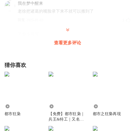
我在梦中醒来
老徐把诸葛的嘴脸录下来不就可以搬到了
回复
2025-01-03
3
子昱小哥哥
来了
查看更多评论
回复
2025-01-14
0
猜你喜欢
2089
6.20亿
77.11万
都市狂枭
【免费】都市狂枭｜
都市之狂梟再现
兵王&特工｜又名：
都市之最强狂兵版