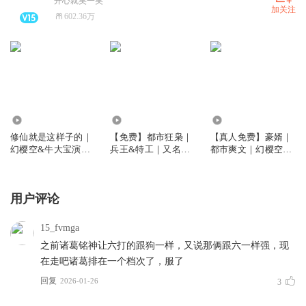
开心就笑一笑
加关注
602.36万
2403.42万
6.20亿
5674.31万
修仙就是这样子的｜
【免费】都市狂枭｜
【真人免费】豪婿｜
幻樱空&牛大宝演播
兵王&特工｜又名：
都市爽文｜幻樱空｜
｜爆笑修仙
都市之最强狂兵版
全本免费｜又名：超
级女婿
用户评论
15_fvmga
之前诸葛铭神让六打的跟狗一样，又说那俩跟六一样强，现
在走吧诸葛排在一个档次了，服了
回复
2026-01-26
3