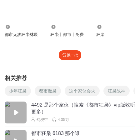
550
1.96万
4.75万
都市无敌狂枭林辰
狂枭丨都市丨免费
狂枭
换一批
相关推荐
少年狂枭
都市魔枭
这个家伙会火
狂枭战神
4492 是那个家伙（搜索《都市狂枭》vip版收听
更多）
幻樱空
4.35万
都市狂枭 6183 那个谁