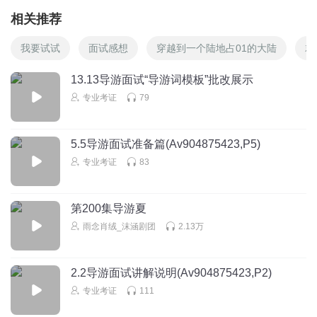
相关推荐
我要试试
面试感想
穿越到一个陆地占01的大陆
就
13.13导游面试“导游词模板”批改展示
专业考证
79
5.5导游面试准备篇(Av904875423,P5)
专业考证
83
第200集导游夏
雨念肖绒_沫涵剧团
2.13万
2.2导游面试讲解说明(Av904875423,P2)
专业考证
111