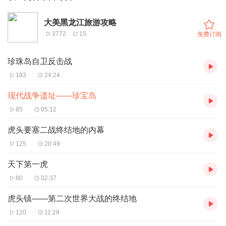
大美黑龙江旅游攻略
3772
15
免费订阅
珍珠岛自卫反击战
183
24:24
现代战争遗址——珍宝岛
85
05:12
虎头要塞二战终结地的内幕
125
20:49
天下第一虎
80
02:37
虎头镇——第二次世界大战的终结地
120
11:28