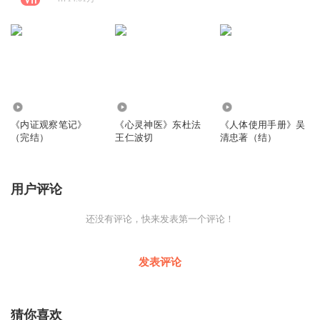
761.69万
2146
102.71万
《内证观察笔记》
《心灵神医》东杜法
《人体使用手册》吴
（完结）
王仁波切
清忠著（结）
用户评论
还没有评论，快来发表第一个评论！
发表评论
猜你喜欢