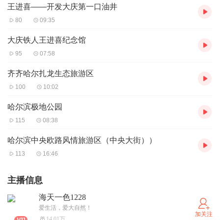
王进喜——开发大庆第一口油井
80
09:35
大庆铁人王进喜纪念馆
95
07:58
齐齐哈尔扎龙生态旅游区
100
10:02
哈尔滨极地公园
115
08:38
哈尔滨中央欧路风情旅游区（中央大街））
113
16:46
主播信息
海天一色1228
爱生活，爱大自然！
加关注
14.01万