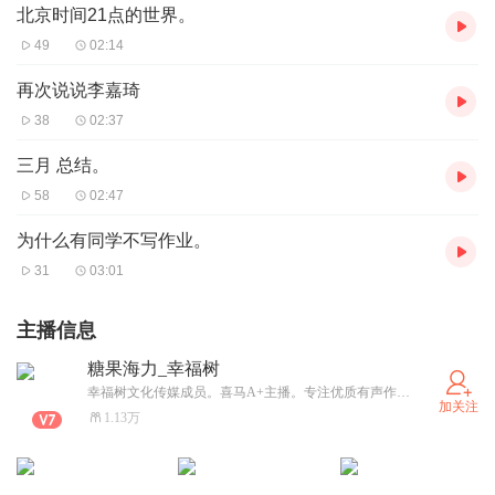
北京时间21点的世界。
49
02:14
再次说说李嘉琦
38
02:37
三月 总结。
58
02:47
为什么有同学不写作业。
31
03:01
主播信息
糖果海力_幸福树
幸福树文化传媒成员。喜马A+主播。专注优质有声作品创作。欢迎大家关注合作
加关注
1.13万