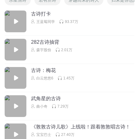
古诗打卡
王蓝莓同学
93.37万
282古诗抽背
森宇股份
2.01万
古诗：梅花
白云悠悠6
1.45万
武角星的古诗
曲小奇
7.29万
《敦敦古诗儿歌》上线啦！跟着敦敦唱古诗！
宝宝巴士
27.40万