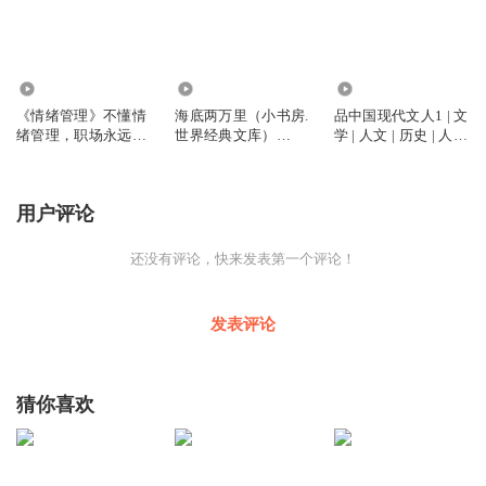
3088
2.83万
2.07万
《情绪管理》不懂情
海底两万里（小书房.
品中国现代文人1 | 文
绪管理，职场永远是
世界经典文库）
学 | 人文 | 历史 | 人物
炮灰
（新）（外研社）
传记 | 文化巨匠
用户评论
还没有评论，快来发表第一个评论！
发表评论
猜你喜欢