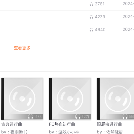
2024
3781
2024
4239
2024
4640
查看更多
1133
1.2万
55
古典进行曲
FC热血进行曲
跟屁虫进行曲
by：
夜雨游书
by：
游戏小小神
by：
依然晓语