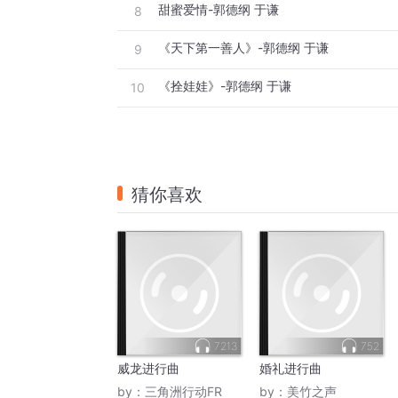
甜蜜爱情-郭德纲 于谦
8
《天下第一善人》-郭德纲 于谦
9
《拴娃娃》-郭德纲 于谦
10
猜你喜欢
7213
752
威龙进行曲
婚礼进行曲
by：
三角洲行动FR
by：
美竹之声