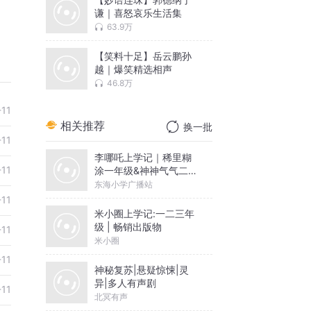
谦｜喜怒哀乐生活集
63.9万
【笑料十足】岳云鹏孙
越｜爆笑精选相声
46.8万
-11
相关推荐
换一批
-11
李哪吒上学记｜稀里糊
-11
涂一年级&神神气气二年
级
东海小学广播站
-11
米小圈上学记:一二三年
级 | 畅销出版物
-11
米小圈
-11
神秘复苏|悬疑惊悚|灵
异|多人有声剧
-11
北冥有声