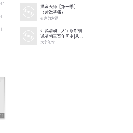
-11
摸金天师【第一季】
（紫襟演播）
-11
有声的紫襟
-11
话说清朝丨大宇茶馆细
说清朝三百年历史|从努
尔哈赤到末代皇帝溥仪|
大宇茶馆
康熙雍正乾隆
04