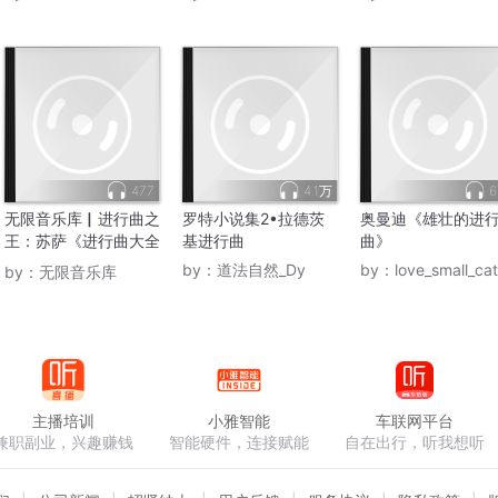
477
4.1万
6
无限音乐库▏进行曲之
罗特小说集2•拉德茨
奥曼迪《雄壮的进
王：苏萨《进行曲大全
基进行曲
曲》
集》
by：
道法自然_Dy
by：
love_small_cat
by：
无限音乐库
主播培训
小雅智能
车联网平台
兼职副业，兴趣赚钱
智能硬件，连接赋能
自在出行，听我想听