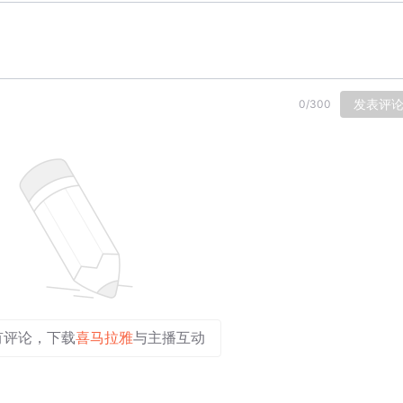
发表评
0
/
300
有评论，下载
喜马拉雅
与主播互动