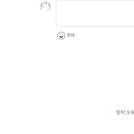
表情
暂时没