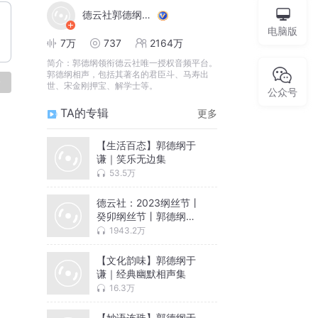
德云社郭德纲相声VIP
电脑版
7万
737
2164万
简介：
郭德纲领衔德云社唯一授权音频平台。
郭德纲相声，包括其著名的君臣斗、马寿出
论
世、宋金刚押宝、解学士等。
公众号
TA的专辑
更多
【生活百态】郭德纲于
谦｜笑乐无边集
53.5万
德云社：2023纲丝节丨
癸卯纲丝节丨郭德纲丨
于谦丨相声丨曲艺
1943.2万
【文化韵味】郭德纲于
谦｜经典幽默相声集
16.3万
【妙语连珠】郭德纲于