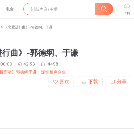
电台
上传
>
《恋爱进行曲》-郭德纲、于谦
进行曲》-郭德纲、于谦
:00:00
42:53
4498
新高清】郭德纲于谦｜爆笑相声合集
喜欢
下载
分享