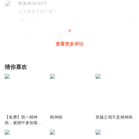
听友483414473
王大勇是不同个体？
回复
2024-11-18
4
青城山下丶林大仙
回复 @
听友483414473
:
叠加态
查看更多评论
_曦月66_
所有天选之子遇到的教书先生都是王大勇？
猜你喜欢
回复
2024-12-24
2
碳烤鱼丸111
人家有不鸟规则的实力，他有吗？
回复
2025-01-03
1
114.15万
24
3442
糖宝娜美专攻男频
【免费】我一精神
精神病
穿越之我不是精神病
病，被挑中参加规则
一
怪谈|精品多播
回复
2024-11-17
0