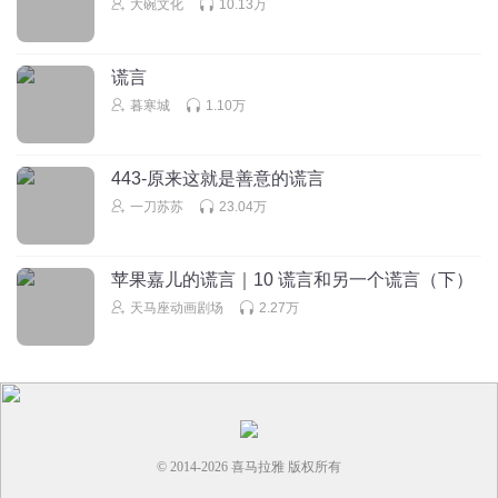
大碗文化
10.13万
韾顟顠饙騱魕爧蠿虤齺魕爧蠿鬱靊讞鑱鞻
回复
2026-01-04
0
谎言
黑暗剑者
暮寒城
1.10万
👨🏻‍🦯‍➡️🏃‍♀️👨‍🦽🏃‍♀️👩‍❤️‍👨
回复
2025-07-02
0
443-原来这就是善意的谎言
一刀苏苏
23.04万
黑暗剑者
中间有个乐子叫专攻，没拿南京，他是个骡子是一条狗
回复
2025-07-02
0
苹果嘉儿的谎言｜10 谎言和另一个谎言（下）
天马座动画剧场
2.27万
一只小鼻屎
So
回复
2025-04-07
0
© 2014-
2026
喜马拉雅 版权所有