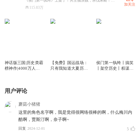
《侯门第一纨绔》上架了！男主骚浪贱，杀伐果断！搞笑权谋后宫文，快来听！红包发不停
加关注
115.83万
2.12亿
14.97万
662.97万
神话版三国|历史类霸
【免费】国运战场：
侯门第一纨绔丨搞笑
榜神作|4000万人追
只有我知道大夏历史
丨架空历史丨权谋丨
读|嗨扬领衔有声剧
| 召唤流 | 脑洞 | 多人
后宫丨嗨扬演播丨多
有声剧
人有声剧
用户评论
蘑菇小猪猪
这里的角色名字啊，我是觉得很网络很棒的啊，什么梅川内
酷啊，贾斯汀啊，奈子啊~
回复
2024-12-01
5