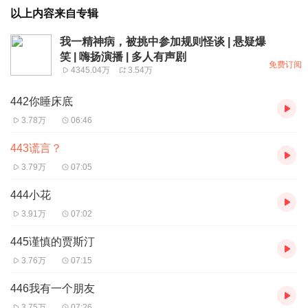
以上内容来自专辑
我一精神病，被挑中参加规则怪谈 | 悬疑爆
笑 | 嗨扬演播 | 多人有声剧
免费订阅
4345.04万
3.54万
442你睡床底
3.78万
06:46
443谎言？
3.79万
07:05
444小花
3.91万
07:02
445谨慎的贾斯汀
3.76万
07:15
446我有一个朋友
3.75万
07:26