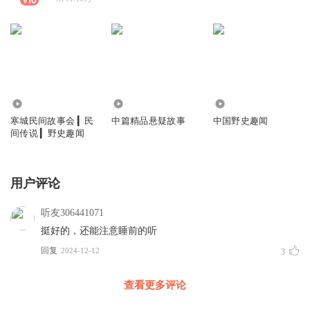
251.78万
111.05万
633.45万
寒城民间故事会 ▎民
中篇精品悬疑故事
中国野史趣闻
间传说 ▎野史趣闻
用户评论
听友306441071
挺好的，还能注意睡前的听
回复
2024-12-12
3
查看更多评论