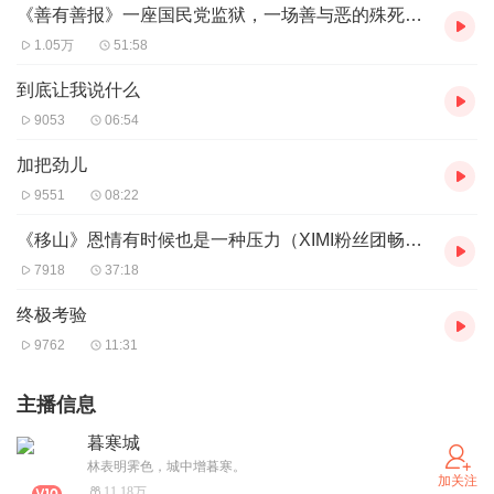
《善有善报》一座国民党监狱，一场善与恶的殊死较量（XIMI粉丝团畅听）
1.05万
51:58
到底让我说什么
9053
06:54
加把劲儿
9551
08:22
《移山》恩情有时候也是一种压力（XIMI粉丝团畅听）
7918
37:18
终极考验
9762
11:31
主播信息
暮寒城
林表明霁色，城中增暮寒。
加关注
11.18万