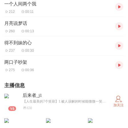
一个人间两个我
212
00:11
月亮说梦话
260
00:13
得不到妹的心
237
00:30
两口子吵架
275
00:36
主播信息
后来者_j1
【人生最美的7个笑容】1.被人误解的时候能微微一笑，素养；2.受委屈的时候能坦然一笑，大度；3.吃亏的时候能开心一笑，豁达；4.无奈的时候能达观一笑，境界；5.危难的时候能泰然一笑，大气；6.被轻蔑的时候能平静一笑，自信；7.失恋的时候能轻轻一笑，洒脱。今天开始，多笑笑吧。
加关注
630