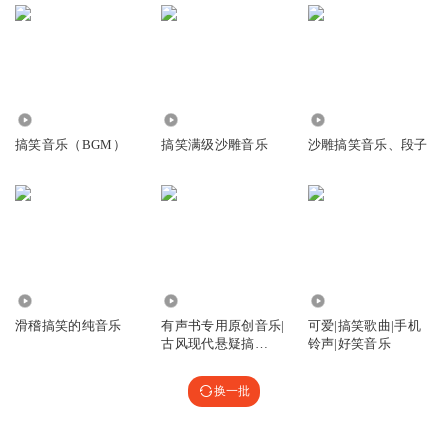
1799
6.35万
1.35万
搞笑音乐（BGM）
搞笑满级沙雕音乐
沙雕搞笑音乐、段子
2.53万
3363
7092
滑稽搞笑的纯音乐
有声书专用原创音乐|
可爱|搞笑歌曲|手机
古风现代悬疑搞
铃声|好笑音乐
笑|BGM轻音乐
换一批