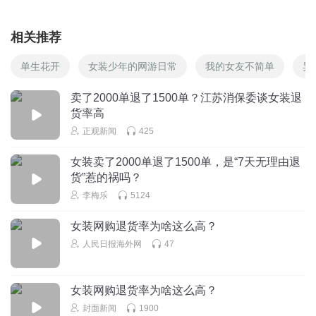
相关推荐
单生花开
女装少年的网游日常
我的女友不简单
异
卖了2000单退了1500单？江苏消保委谈女装退
货率高
正观新闻
425
女装卖了2000单退了1500单，是“7天无理由退
货”惹的祸吗？
李梅乐
5124
女装网购退货率为啥这么高？
人民日报海外网
47
女装网购退货率为啥这么高？
封面新闻
1900