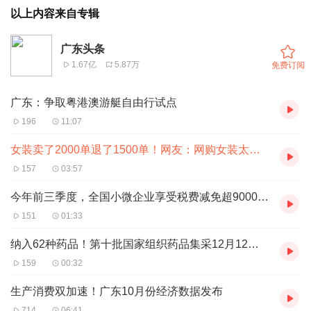
以上内容来自专辑
广东头条
1.67亿
5.87万
免费订阅
广东：争取粤港澳游艇自由行试点
196
11:07
女装卖了2000单退了1500单！网友：网购女装太难了
157
03:57
今年前三季度，全国小微企业享受税费减免超9000亿元
151
01:33
纳入62种药品！第十批国家组织药品集采12月12日开标
159
00:32
生产消费双加速！广东10月份经济数据发布
714
06:41