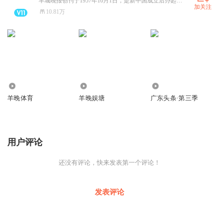
羊城晚报创刊于1957年10月1日，是新中国成立后办起的第一张大型综合性晚报，是广东省委主管主办的省级党报，深耕岭南，辐射全国至海外，曾有百万级发行量。2003年羊城晚报位列全球日报发行量20强。如今，羊城晚报已经发展成为集报纸、网站、客户端为一体的全媒体传播平台，2020年融合传播力指数综合得分在所有省级报纸中排名第三。
加关注
10.81万
145.50万
334.00万
484.31万
羊晚体育
羊晚娱塘
广东头条·第三季
用户评论
还没有评论，快来发表第一个评论！
发表评论