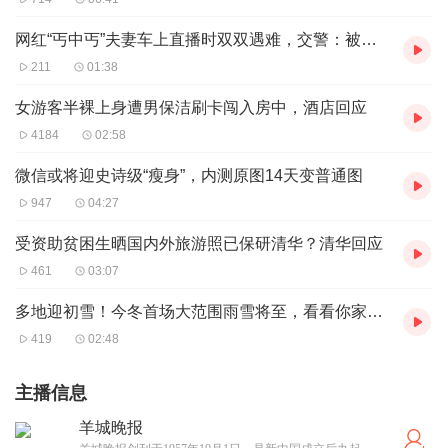
网红“丐中丐”夫妻车上直播时双双遇难，交警：被货车坠落重物砸中
211
01:38
女游客半裸上身遭男保洁刷卡闯入房中，酒店回应
4184
02:58
微信或将迎史诗级“瘦身”，内测原图14天变普通图
947
04:27
受资助贫困生晒国内外旅游照已保研清华？清华回应
461
03:07
多地迎初雪！今冬首场大范围雨雪将至，看看你家雪花何时到货
419
02:48
主播信息
羊城晚报