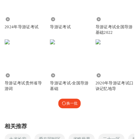
8057
3090
5.41万
2024年导游证考试
导游证考试
导游证考试全国导游
基础2022
10.20万
1.41万
1.83万
导游证考试贵州省导
导游证考试-全国导游
2020年导游证考试口
游词
基础
诀记忆地导
换一批
相关推荐
大省长安
爱在同时区
省略世界
二十一区
世