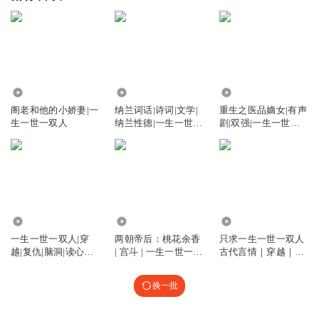
579.72万
2868
856.89万
阁老和他的小娇妻|一
纳兰词话|诗词|文学|
重生之医品嫡女|有声
生一世一双人
纳兰性德|一生一世一
剧|双强|一生一世一
双人
双人|爽文
10.19万
4007
6.88万
一生一世一双人|穿
两朝帝后：桃花余香
只求一生一世一双人
越|复仇|脑洞|读心术|
| 宫斗 | 一生一世一双
古代言情｜穿越｜爆
全文免费
人
笑｜重生｜
换一批