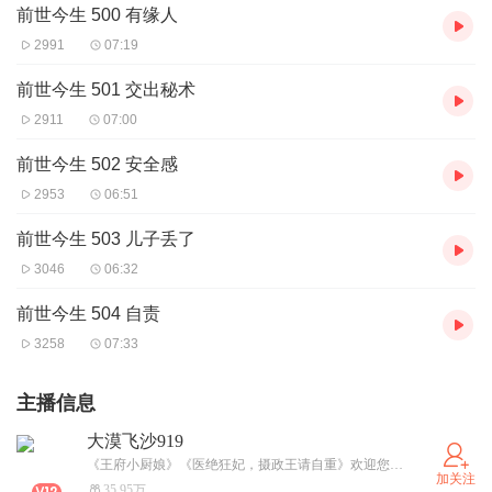
前世今生 500 有缘人
2991
07:19
前世今生 501 交出秘术
2911
07:00
前世今生 502 安全感
2953
06:51
前世今生 503 儿子丢了
3046
06:32
前世今生 504 自责
3258
07:33
主播信息
大漠飞沙919
《王府小厨娘》《医绝狂妃，摄政王请自重》欢迎您来收听。感谢您的五星好评、点赞、评论，感谢您投的宝贵的月票。茫茫音海和你相遇，往后的路上，工作，睡前，我都会陪伴着你，有任何想法和建议，可以评论留言哦！故事和飞沙，都在陪你。
加关注
35.95万