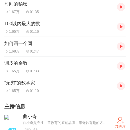
时间的秘密
1.67万
01:35
100以内最大的数
1.65万
01:16
如何画一个圆
1.68万
01:47
调皮的余数
1.65万
01:33
“无穷”的数学家
1.65万
01:10
主播信息
曲小奇
曲小奇是专注儿童教育的原创品牌，用奇妙有趣的方式为孩子们提供“好学又好玩”的内容产品，获得千万听众喜爱。商务合作请私信~
加关注
65.54万