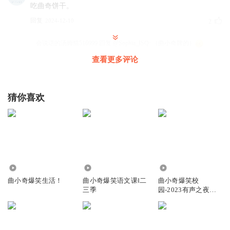
吃曲奇饼干。
回复
2024-12-10
2
会说话的汤姆猫516999
回复 @
Sophia_ISQ
:
（曲小奇牌的）
查看更多评论
听友587247589
您靠靠您脑靠靠您您绵绵绵绵绵绵面闽南准平米
猜你喜欢
回复
2026-02-26
1
曲小奇朋友
：
回复
2025-01-12
1
6.76万
1.13万
2370
听友465657095
曲小奇爆笑生活！
曲小奇爆笑语文课‖二
曲小奇爆笑校
三季
园-2023有声之夜参
🙅‍♀️哥哥哥哥哥哥哥，你们那个是我
赛作品
回复
2026-03-09
0