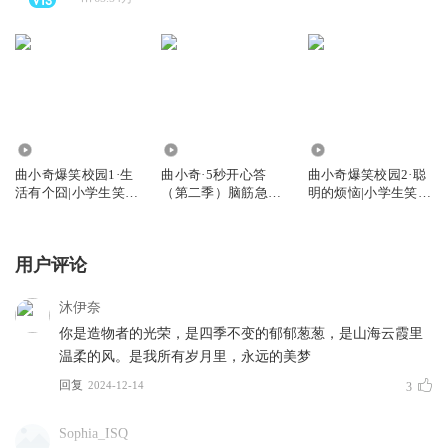
3.93亿
111.97万
5124.49万
曲小奇爆笑校园1·生
曲小奇·5秒开心答
曲小奇爆笑校园2·聪
活有个囧|小学生笑
（第二季）脑筋急转
明的烦恼|小学生笑
话|睡前故事
弯|益智小百科
话|上学记
用户评论
沐伊奈
你是造物者的光荣，是四季不变的郁郁葱葱，是山海云霞里
温柔的风。是我所有岁月里，永远的美梦
回复
2024-12-14
3
Sophia_ISQ