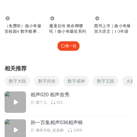
1777165kfrp
哈哈哈哈哈哈哈哈
35.38万
303.86万
1.07亿
回复
2025-10-09
0
（免费听）曲小奇爆
魔童后传 救命啊哪
图书上市｜曲小奇爆
笑校园4·数学糗事多|
吒！曲小奇爆笑系列
笑大语文｜1-3年级
听友258462682
小学生笑话
fccexrctgbyhgrfcrfcrfcrfcfrcrfctgcddxsdxsdxsdxcfvgtvdfcecrvffce
换一批
xwzszwdxxrvthnjujbhyvrfcefc
ygcygcygvgvgvjuvgvgfyftfuyibhuvhv
回复
2025-08-31
0
相关推荐
芸熙大宝贝
回复 @
听友258462682
:
Hello
数字大陆
数字武侠
数字成神
数字王国
火影
相声020 相声首秀
zipei_yz
圆丁儿
421
快
回复
2025-02-05
0
孙一百集相声036相声椅
继承书场_碇真嗣
1069