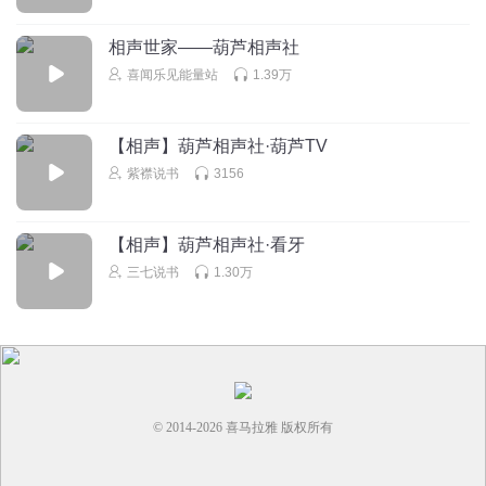
相声世家——葫芦相声社
喜闻乐见能量站
1.39万
【相声】葫芦相声社·葫芦TV
紫襟说书
3156
【相声】葫芦相声社·看牙
三七说书
1.30万
© 2014-
2026
喜马拉雅 版权所有