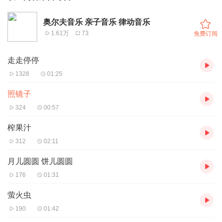
奥尔夫音乐 亲子音乐 律动音乐
1.61万
73
免费订阅
走走停停
1328
01:25
照镜子
324
00:57
榨果汁
312
02:11
月儿圆圆 饼儿圆圆
176
01:31
萤火虫
190
01:42