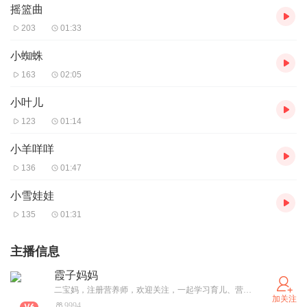
摇篮曲
203
01:33
小蜘蛛
163
02:05
小叶儿
123
01:14
小羊咩咩
136
01:47
小雪娃娃
135
01:31
主播信息
霞子妈妈
二宝妈，注册营养师，欢迎关注，一起学习育儿、营养与健康知识。公众号:贤霞说
加关注
9994