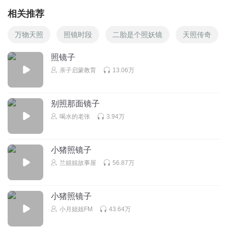
相关推荐
万物天照
照镜时段
二胎是个照妖镜
天照传奇
照镜子
亲子启蒙教育
13.06万
别照那面镜子
喝水的老张
3.94万
小猪照镜子
兰姐姐故事屋
56.87万
小猪照镜子
小月姐姐FM
43.64万