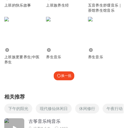
上班的快乐故事
上班族养生经
五音养生舒缓音乐｜
茶馆养生馆音乐
2493
2286
3990
上班族更要养生|中医
养生音乐
养生音乐
养生
换一批
相关推荐
下午的阳光
现代修仙休闲日
休闲修行
午夜行动
古筝音乐纯音乐