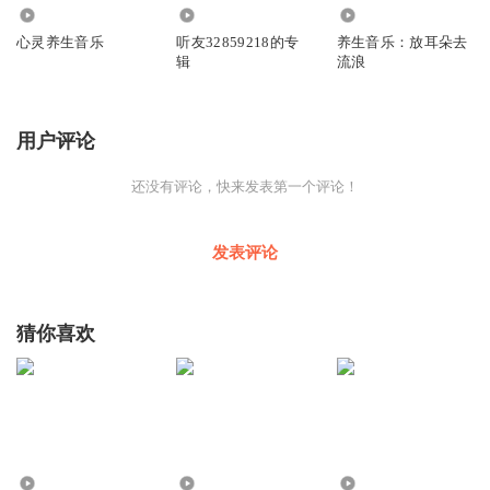
7.44万
6.64万
3037
心灵养生音乐
听友32859218的专
养生音乐：放耳朵去
辑
流浪
用户评论
还没有评论，快来发表第一个评论！
发表评论
猜你喜欢
1149
3254
2.29万