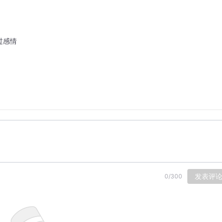
过感情
发表评
0
/
300