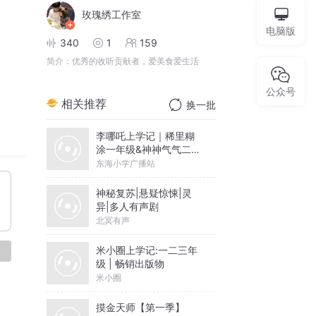
玫瑰绣工作室
电脑版
340
1
159
简介：
优秀的收听贡献者，爱美食爱生活
公众号
相关推荐
换一批
李哪吒上学记｜稀里糊
涂一年级&神神气气二年
级
东海小学广播站
神秘复苏|悬疑惊悚|灵
异|多人有声剧
北冥有声
米小圈上学记:一二三年
论
级 | 畅销出版物
米小圈
摸金天师【第一季】