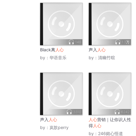
148
1.3万
Black离
人心
声入
人心
by：
华语音乐
by：
清幽竹暄
3310
6242
声入
人心
人心
营销｜让你识人性
得
人心
by：
岚歆perry
by：
246銘心悟道