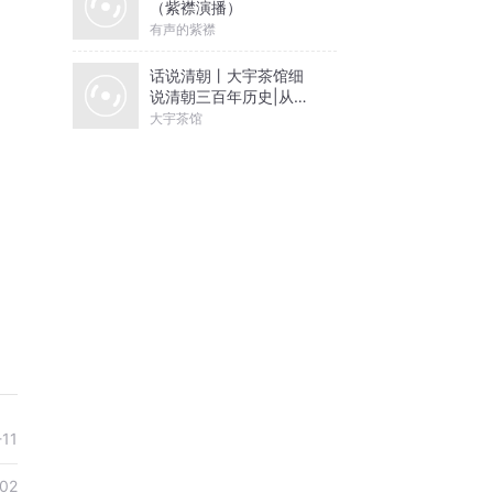
（紫襟演播）
有声的紫襟
话说清朝丨大宇茶馆细
说清朝三百年历史|从努
尔哈赤到末代皇帝溥仪|
大宇茶馆
康熙雍正乾隆
-11
02