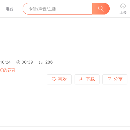
电台
上传
:10:24
00:39
286
好的养育
喜欢
下载
分享