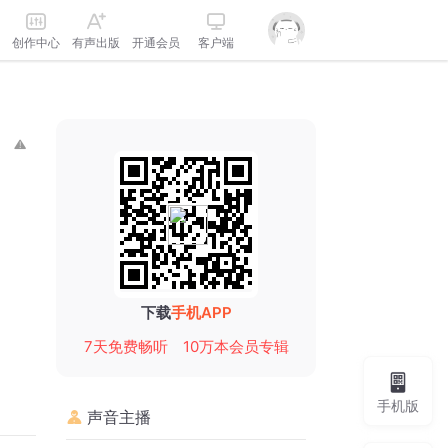
创作中心
有声出版
开通会员
客户端
下载
手机APP
7天免费畅听
10万本会员专辑
手机版
声音主播