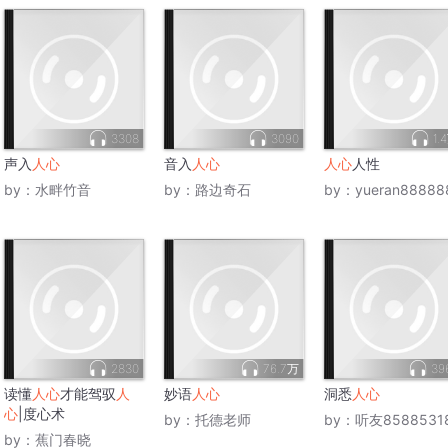
3308
3090
1.
声入
人心
音入
人心
人心
人性
by：
水畔竹音
by：
路边奇石
by：
yueran88888
2830
76.7万
39
读懂
人心
才能驾驭
人
妙语
人心
洞悉
人心
心
|度心术
by：
托德老师
by：
听友8588531
by：
蕉门春晓