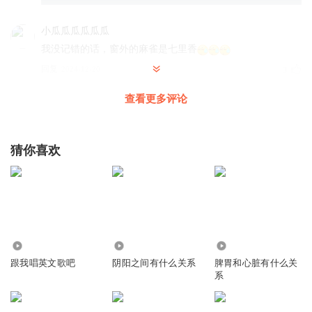
小瓜瓜瓜瓜瓜瓜
我没记错的话，窗外的麻雀是七里香
回复
2024-12-20
3
查看更多评论
mingod
回复 @
小瓜瓜瓜瓜瓜瓜
:
你记得的是地球，别人那是蓝星。
MrDouzi
猜你喜欢
真的，男主配音唱的太low了。哪怕你单找一个人专唱歌呢。
这样整太影响观感了。
回复
2024-12-11
3
火烈鸟之舞
回复 @
MrDouzi
:
你出钱就行啊~你出钱周董都可以给你
唱
2500
547
27
跟我唱英文歌吧
阴阳之间有什么关系
脾胃和心脏有什么关
系
努力矜持的兔兔
窗外的麻雀不是七里香吗？