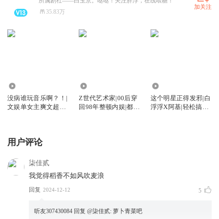
所属剧社——白玉京。哒哒！关注胖浮，在线喂糖！
加关注
35.83万
495.53万
299.86万
2926.77万
没病谁玩音乐啊？！|
Z世代艺术家|00后穿
这个明星正得发邪|白
文娱单女主爽文超多
回98年整顿内娱|都市
浮浮X阿基|轻松搞笑
歌不烂大街|白浮浮x
文娱大爽文|白浮浮x
文娱抽象爽文|你的电
阿基米德|多人有声剧
阿基米德
子宠物2.0|多人
用户评论
柒佳贰
我觉得稻香不如风吹麦浪
回复
2024-12-12
5
听友307430084
回复 @
柒佳贰
:
萝卜青菜吧