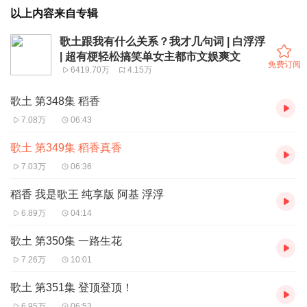
以上内容来自专辑
歌土跟我有什么关系？我才几句词 | 白浮浮
| 超有梗轻松搞笑单女主都市文娱爽文
免费订阅
6419.70万
4.15万
歌土 第348集 稻香
7.08万
06:43
歌土 第349集 稻香真香
7.03万
06:36
稻香 我是歌王 纯享版 阿基 浮浮
6.89万
04:14
歌土 第350集 一路生花
7.26万
10:01
歌土 第351集 登顶登顶！
6.95万
06:53