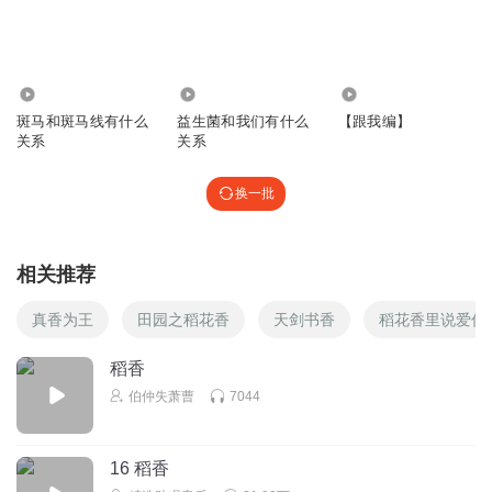
回复
2025-09-17
3
落雪生绯
73
395
486
我觉得有点小问题，按照剧情说是没听过稻香的，怎么大家
斑马和斑马线有什么
益生菌和我们有什么
【跟我编】
一起来呢
关系
关系
回复
2024-12-26
3
换一批
庆塵
完全不如，稻香为啥有城堡这个词，确定是描写我国的乡村
回复
2025-08-10
1
相关推荐
MCEN
回复 @
庆塵
:
沙堆的城堡，小朋友都喜欢堆沙子，你说它是
真香为王
田园之稻花香
天剑书香
稻花香里说爱你
城堡就是城堡，你说它是高山就是高山
稻香
伯仲失萧曹
7044
一起听书叭
349集了，方健是我第一个喜欢的人物，出场很少，性格很喜
欢温文尔雅的感觉。
16 稻香