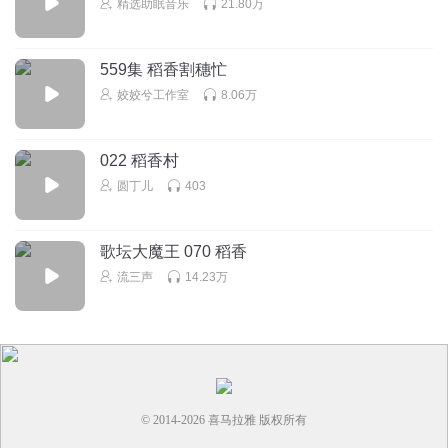
回复
2024-12-06
2
精选助眠音乐
21.80万
白浮浮_白玉京
回复 @
一起听书叭
:
这个人物相对比较真实，是蓝
559集 稻香割穗忙
星里面比较不像 NPC 的一个人，虽然后来还是沦为了 NPC😂
姣姣兮工作室
8.06万
情珍喵喵
郭嘉禾的气量是小
022 稻香村
回复
2024-11-27
2
圆丁儿
403
坏人必须死v拒绝洗白
回复 @
情珍喵喵
:
嫉妒使他面目全非
歌坛大魔王 070 稻香
流三声
14.23万
早柚虞谋
川川恍然大悟！
回复
2024-11-27
2
情珍喵喵
周杰伦的歌会吊打别人的
© 2014-
2026
喜马拉雅 版权所有
回复
2024-11-27
0