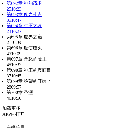
第692章 神的请求
25
10:23
第693章 魔之扎吉
35
10:47
第694章 生灭之魂
23
10:27
第695章 魔界之巅
21
10:09
第696章 魔使覆灭
45
10:09
第697章 暴怒的魔王
45
10:33
第698章 神王的真面目
37
10:45
第699章 绝望的开端？
28
09:57
第700章 圣湮
46
10:50
加载更多
APP内打开
主播信息