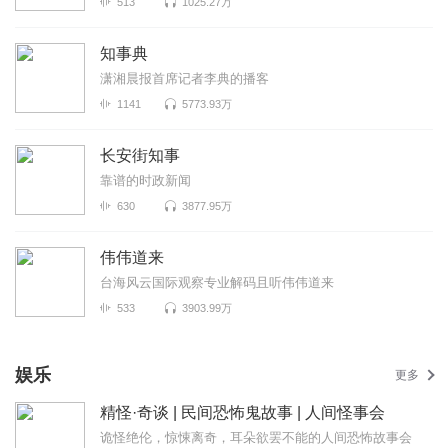
513
1025.27万
知事典
潇湘晨报首席记者李典的播客
1141
5773.93万
长安街知事
靠谱的时政新闻
630
3877.95万
伟伟道来
台海风云国际观察专业解码且听伟伟道来
533
3903.99万
娱乐
更多
精怪·奇谈 | 民间恐怖鬼故事 | 人间怪事会
诡怪绝伦，惊悚离奇，耳朵欲罢不能的人间恐怖故事会