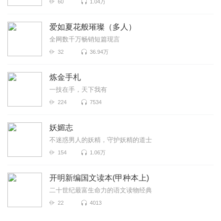
60
1.04万
爱如夏花般璀璨（多人）
全网数千万畅销短篇现言
32
36.94万
炼金手札
一技在手，天下我有
224
7534
妖媚志
不迷惑男人的妖精，守护妖精的道士
154
1.06万
开明新编国文读本(甲种本上)
二十世纪最富生命力的语文读物经典
22
4013