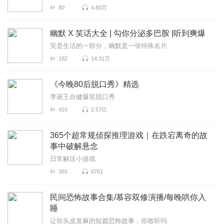
80
4.80万
幽默 X 笑话大全 | 勾你分泌多巴胺 |听到爽爆
笑是生活的一部分，幽默是一张特殊名片
182
14.31万
《今晚80后脱口秀》精选
李诞王自健爆笑脱口秀
410
2.57亿
365个超常规侦探推理游戏｜在跌宕离奇的故
事中破解悬念
日常解压小游戏
365
8761
民间恐怖故事合集/慕容双修演播/每晚哄你入
睡
让你头皮发麻的短篇恐怖故事，你敢听吗