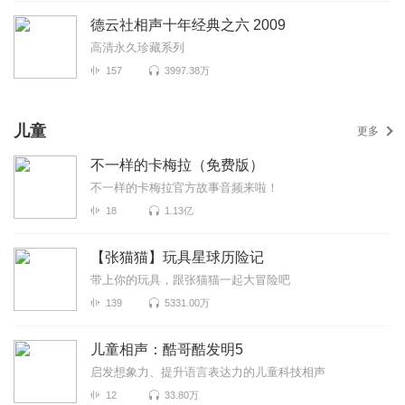
德云社相声十年经典之六 2009
高清永久珍藏系列
157
3997.38万
儿童
更多
不一样的卡梅拉（免费版）
不一样的卡梅拉官方故事音频来啦！
18
1.13亿
【张猫猫】玩具星球历险记
带上你的玩具，跟张猫猫一起大冒险吧
139
5331.00万
儿童相声：酷哥酷发明5
启发想象力、提升语言表达力的儿童科技相声
12
33.80万