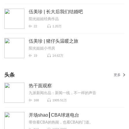
伍美珍 | 长大后我们结婚吧
阳光姐姐经典作品
22
1.20万
伍美珍 | 猪仔头温暖之旅
阳光姐姐小书房
19
14.62万
头条
更多
热干面观察
九派新闻出品：新闻一线，不一样的声音
168
1905.51万
开场shao┃CBA球迷电台
带你看CBA的热闹，也看CBA的门道。