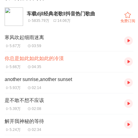
车载dj‖经典老歌‖抖音热门歌曲
5835.79万
14.06万
免费订阅
寒风吹起细雨迷离
5.67万
03:59
你总是如此如此如此的冷漠
5.66万
04:35
another sunrise,another sunset
5.93万
02:14
是不敢不想不应该
5.39万
02:08
解开我神秘的等待
5.24万
02:34