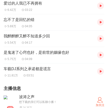
爱过的人我已不再拥有
6.42万
03:22
忘不了是回忆的错
5.69万
04:05
我醉醉醉又醉不知道多少回
5.54万
04:17
是鬼迷了心窍也好，是前世的姻缘也好
5.75万
04:09
车载DJ系列之承诺都是谎言
11.81万
03:51
主播信息
波涛之声
想下载的亲们可以私聊小播！
加关注
24.38万