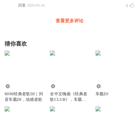
回复
2025-05-24
0
查看更多评论
猜你喜欢
701.46万
149.61万
4.51万
8090经典老歌DJ｜抖
全中文嗨曲《经典老
车载DJ
音车载DJ，动感老歌
歌CLUB》，车载DJ
串烧！