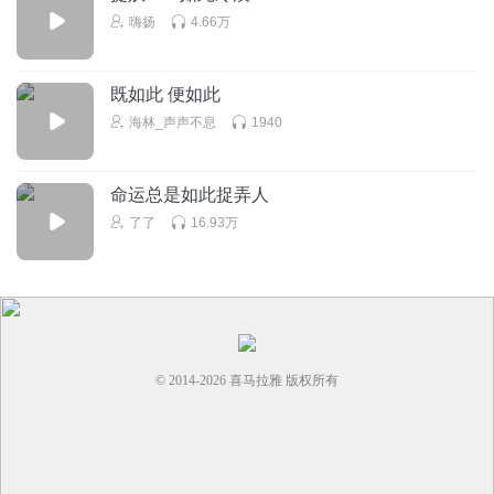
嗨扬
4.66万
既如此 便如此
海林_声声不息
1940
命运总是如此捉弄人
了了
16.93万
© 2014-
2026
喜马拉雅 版权所有