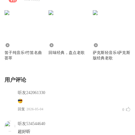
102.27万
5419
606.10万
笛子纯音乐‖竹笛名曲
回味经典，盘点老歌
萨克斯轻音乐‖萨克斯
荟萃
版经典老歌
用户评论
听友242061330
回复
2026-05-04
0
听友534544640
超好听