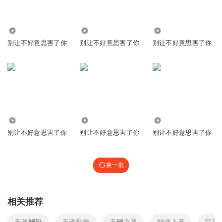
1106
3.20万
373.59万
别让不好意思害了你
别让不好意思害了你
别让不好意思害了你
63
221
566
别让不好意思害了你
别让不好意思害了你
别让不好意思害了你
换一批
相关推荐
天路酬勤
天道勤酬
天酬之路
融魂入圣
完美