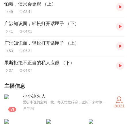
怕糗，便只会更糗 （上）
49
03:41
广涉知识面，轻松打开话匣子 （下）
41
04:01
广涉知识面，轻松打开话匣子 （上）
53
05:31
果断拒绝不正当的私人应酬 （下）
37
04:07
主播信息
小小冰火人
爱听小说的宝妈一枚。每天忙忙碌碌，空闲下来时做点自己喜欢的事。新手小白，欢迎提出宝贵意见或建议，但不喜勿喷。
加关注
7339