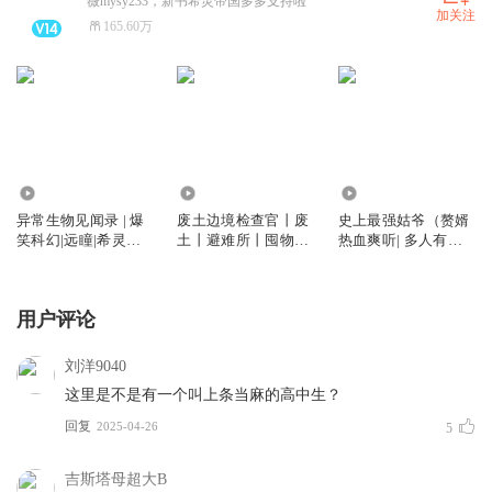
薇mysy233，新书希灵帝国多多支持啦
加关注
165.60万
8232.89万
887.60万
4091.20万
异常生物见闻录 | 爆
废土边境检查官丨废
史上最强姑爷（赘婿
笑科幻|远瞳|希灵三
土丨避难所丨囤物资
热血爽听| 多人有声
部曲|多人有声剧|深
丨种田丨多人有声剧
剧）
海余烬前作
用户评论
刘洋9040
这里是不是有一个叫上条当麻的高中生？
回复
2025-04-26
5
吉斯塔母超大B