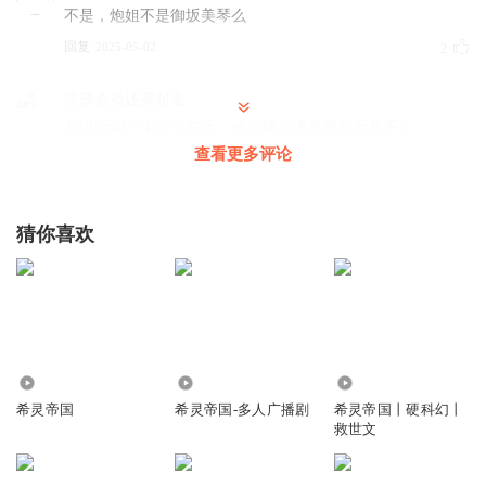
不是，炮姐不是御坂美琴么
回复
2025-05-02
2
注册会员还要起名
都说听到一半会变好听，感觉现在还是跟前面差不多
查看更多评论
回复
2025-07-15
1
yecloud
回复 @
注册会员还要起名
:
离一半还远呢吧
猜你喜欢
Sta丶
期待两万个御坂妹妹合唱《初音未来的消失》怎么配音
回复
2025-10-13
0
15.30万
32.70万
1.73万
刘建o
希灵帝国
希灵帝国-多人广播剧
希灵帝国丨硬科幻丨
前面确实是够无聊的
救世文
回复
2025-03-14
0