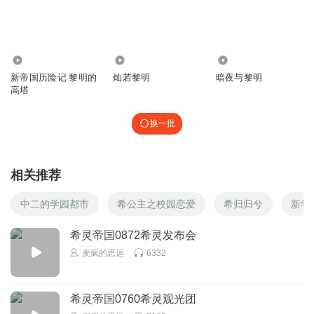
风流倜傥铃兰蔻丹
感觉浅浅声音变了
回复
2025-02-26
0
2457
3219
7228
新帝国历险记 黎明的
灿若黎明
暗夜与黎明
郭海涛大魔王
高塔
点赞点赞
回复
2025-02-22
0
换一批
埃丽西斯
第一
相关推荐
回复
2024-12-01
0
中二的学园都市
希公主之校园恋爱
希归归兮
新学
栀子与纸鸢
希灵帝国0872希灵发布会
没了！又尼玛没了！我干！！！！
麦疯的思远
6332
回复
2024-12-01
0
希灵帝国0760希灵观光团