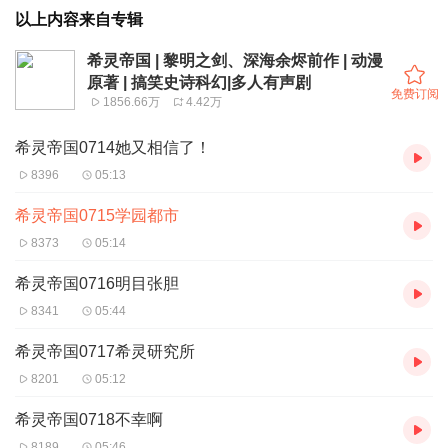
以上内容来自专辑
希灵帝国 | 黎明之剑、深海余烬前作 | 动漫
原著 | 搞笑史诗科幻|多人有声剧
免费订阅
1856.66万
4.42万
希灵帝国0714她又相信了！
8396
05:13
希灵帝国0715学园都市
8373
05:14
希灵帝国0716明目张胆
8341
05:44
希灵帝国0717希灵研究所
8201
05:12
希灵帝国0718不幸啊
8189
05:46