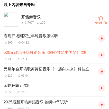
以上内容来自专辑
开场舞音乐
3.76万
100
免费订阅
春晚开场回家过年纯音乐版试听
195
04:32
500元政治开场舞蹈音乐《同心共筑中国梦》试听
73
03:01
元旦年会开场歌舞舞蹈音乐《一起向未来》科技立体声试听
116
06:04
金蛇狂舞五试听
55
03:06
2025最新开场舞蹈音乐 锦绣中华试听
100
04:03