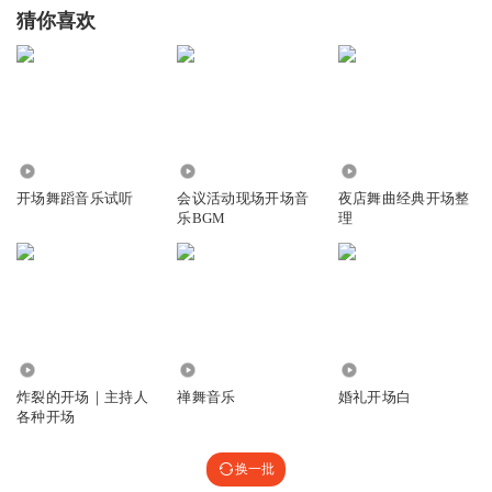
猜你喜欢
7.47万
4.46万
6709
开场舞蹈音乐试听
会议活动现场开场音
夜店舞曲经典开场整
乐BGM
理
1085
2296
1.34万
炸裂的开场｜主持人
禅舞音乐
婚礼开场白
各种开场
换一批