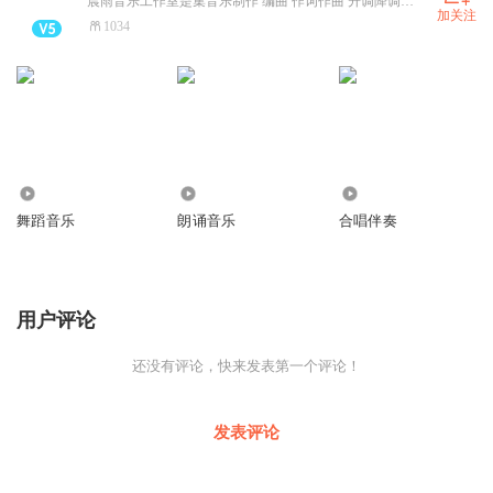
晨雨音乐工作室是集音乐制作 编曲 作词作曲 升调降调 音乐剪辑 舞蹈音乐 歌曲伴奏 戏曲伴奏 快板音乐 电视配乐 晚会策划 舞蹈编导 录音合成 广告录制等为一体的综合性专业音乐制作机构。多年来以优质的服务，高标准的技术，为多家电视台专业团体和个人，精心打造各类风格的音乐，欢迎新老客户联系洽谈，感谢大家的支持！工作室拥有4T空间的资料库，高音质WAV歌曲戏曲伴奏上万首，各类舞蹈音乐三千多首也可以根据客户的要求自由编辑策适合您的舞蹈音乐，原创舞蹈音乐您只需给你的舞蹈策划脚本即可给你作曲制作您想要的舞蹈音乐。
加关注
1034
5965
1931
1.88万
舞蹈音乐
朗诵音乐
合唱伴奏
用户评论
还没有评论，快来发表第一个评论！
发表评论