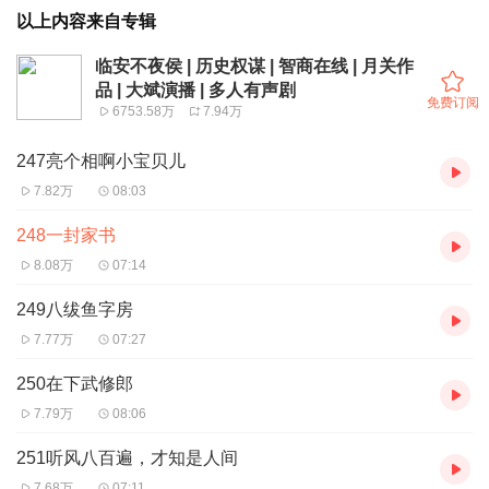
以上内容来自专辑
临安不夜侯 | 历史权谋 | 智商在线 | 月关作
品 | 大斌演播 | 多人有声剧
免费订阅
6753.58万
7.94万
247亮个相啊小宝贝儿
7.82万
08:03
248一封家书
8.08万
07:14
249八绂鱼字房
7.77万
07:27
250在下武修郎
7.79万
08:06
251听风八百遍，才知是人间
7.68万
07:11