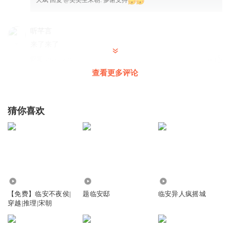
听芊言
来了来了
回复
2024-12-02
0
查看更多评论
大斌
回复 @
听芊言
:
猜你喜欢
未完_待续____
回复
2024-12-02
0
大斌
回复 @
未完_待续____
:
5.99万
3.06万
9669
【免费】临安不夜侯|
题临安邸
临安异人疯摇城
唯有爱似过眼云烟
穿越|推理|宋朝
这么快听完了，
回复
2024-12-02
0