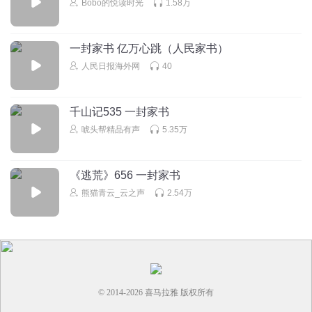
Bobo的悦读时光
1.58万
回复
2024-12-02
3
大斌
回复 @
听啥都赞
:
点赞评论转发微博朋友圈满千有加更
一封家书 亿万心跳（人民家书）
哈
人民日报海外网
40
听书人之专家
千山记535 一封家书
这样一封信，皇帝看了为什么会杀禁军大将？不是很懂
唬头帮精品有声
5.35万
回复
2025-01-11
3
听友400765419
回复 @
听书人之专家
:
不管写的是什么，而是禁宫
《逃荒》656 一封家书
被渗透 所以要大清洗
熊猫青云_云之声
2.54万
老衲999
宋太祖让位于弟太宗，至十帝高宗赵构。高宗无后，养子为
太祖后人。此乃天地循环。
回复
2026-01-05
3
© 2014-
2026
喜马拉雅 版权所有