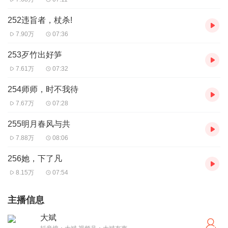
252违旨者，杖杀!
7.90万
07:36
253歹竹出好笋
7.61万
07:32
254师师，时不我待
7.67万
07:28
255明月春风与共
7.88万
08:06
256她，下了凡
8.15万
07:54
主播信息
大斌