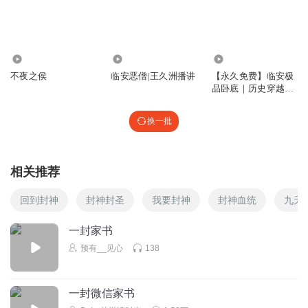
大斌
回复 @
唯有爱似过眼云烟
:
点赞评论转发满千有加更哈
4041
1.86万
1.75万
扎西德勒黑
不夜之侯
临安恶僧|王久洲播讲
【永久免费】临安极
可以可以
品卧底｜历史穿越｜
回复
2024-12-02
热血悬疑
0
换一批
大斌
回复 @
扎西德勒黑
:
必须可以
相关推荐
中国V
皇帝有事女秘书干。
回到封神
封神封圣
我要封神
封神血统
九天
回复
2024-12-02
4
一封家书
大斌
回复 @
中国V
:
预有__见心
138
听啥都赞
一封微信家书
今日风大，适合加更