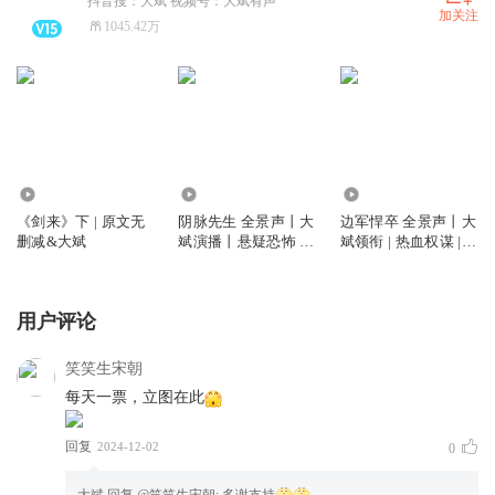
抖音搜：大斌 视频号：大斌有声
加关注
1045.42万
12.11亿
5840.16万
2.61亿
《剑来》下 | 原文无
阴脉先生 全景声丨大
边军悍卒 全景声丨大
删减&大斌
斌演播丨悬疑恐怖 |
斌领衔 | 热血权谋 |
道术玄学&精品多人
VIP免费多人有声剧
剧丨多人有声剧
用户评论
笑笑生宋朝
每天一票，立图在此
回复
2024-12-02
0
大斌
回复 @
笑笑生宋朝
:
多谢支持