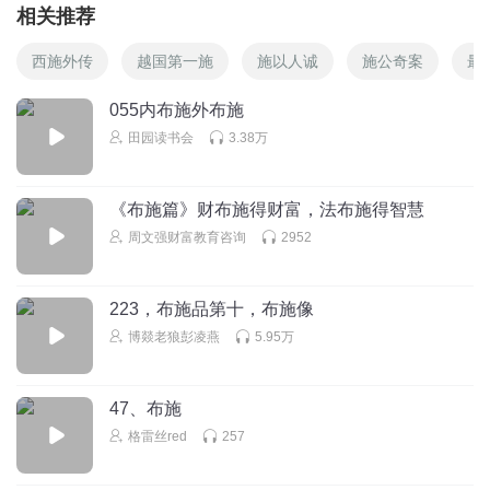
相关推荐
西施外传
越国第一施
施以人诚
施公奇案
最
055内布施外布施
田园读书会
3.38万
《布施篇》财布施得财富，法布施得智慧
周文强财富教育咨询
2952
223，布施品第十，布施像
博燚老狼彭凌燕
5.95万
47、布施
格雷丝red
257