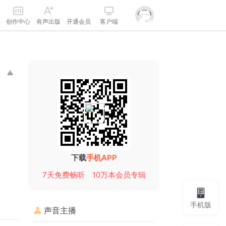
创作中心
有声出版
开通会员
客户端
下载
手机APP
7天免费畅听
10万本会员专辑
手机版
声音主播