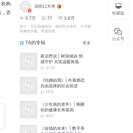
，机构
旧街口大爷
值，否
电脑版
5.7万
77
3.6万
简介：
关注地缘政治，财经民生相关，力求做
到兼收并蓄、客观呈现。
公众号
TA的专辑
更多
夜话野说 | 树洞倾诉 情
感守护 共筑温暖角落
3734
《结婚由我》| 向着婚恋
自由选择的社会前进
1516
《少生病的老年》| 唤醒
你的健康长寿基因
9021
《金钱的未来》| 数字革