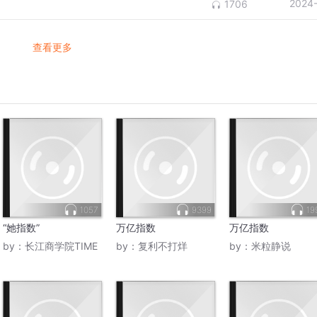
2024
1706
查看更多
1057
9399
19
“她指数”
万亿指数
万亿指数
by：
长江商学院TIME
by：
复利不打烊
by：
米粒静说