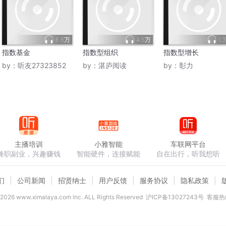
6.6万
4.5万
1.
指数基金
指数型组织
指数型增长
by：
听友27323852
by：
湛庐阅读
by：
彰力
主播培训
小雅智能
车联网平台
兼职副业，兴趣赚钱
智能硬件，连接赋能
自在出行，听我想听
们
公司新闻
招贤纳士
用户反馈
服务协议
隐私政策
2026
www.ximalaya.com lnc. ALL Rights Reserved
沪ICP备13027243号
客服热线