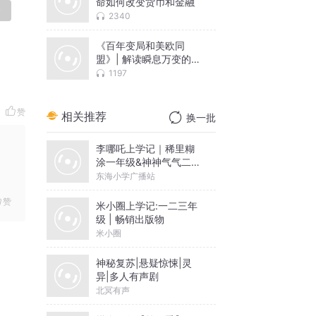
命如何改变货币和金融
论
2340
《百年变局和美欧同
盟》| 解读瞬息万变的国
际格局
1197
赞
相关推荐
换一批
李哪吒上学记｜稀里糊
涂一年级&神神气气二年
级
东海小学广播站
赞
米小圈上学记:一二三年
级 | 畅销出版物
米小圈
神秘复苏|悬疑惊悚|灵
异|多人有声剧
北冥有声