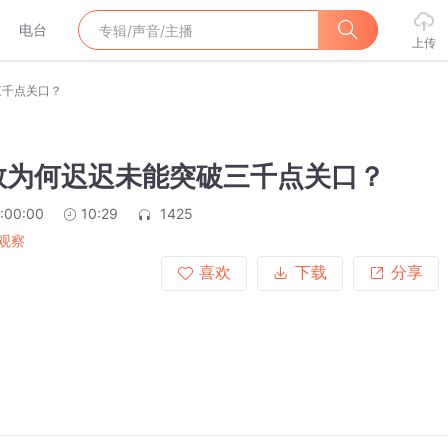
电台
上传
三千点关口？
数为何迟迟未能突破三千点关口？
:00:00
10:29
1425
观察
喜欢
下载
分享