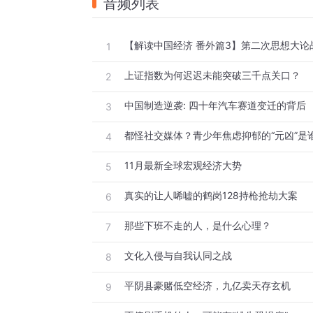
音频列表
1
上证指数为何迟迟未能突破三千点关口？
2
中国制造逆袭: 四十年汽车赛道变迁的背后
3
都怪社交媒体？青少年焦虑抑郁的“元凶”是
4
11月最新全球宏观经济大势
5
真实的让人唏嘘的鹤岗128持枪抢劫大案
6
那些下班不走的人，是什么心理？
7
文化入侵与自我认同之战
8
平阴县豪赌低空经济，九亿卖天存玄机
9