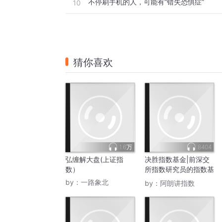
不停刷手机的人，可能有“错失恐惧症”
10
猜你喜欢
1.6万
8404
弘缠解大盘(上证指
决胜指数基金|前深交
数）
所指数研究员的指数基
金之路
by：
一路象北
by：
阿朗讲指数