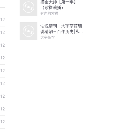
摸金天师【第一季】
（紫襟演播）
有声的紫襟
-12
话说清朝丨大宇茶馆细
说清朝三百年历史|从努
-12
尔哈赤到末代皇帝溥仪|
大宇茶馆
康熙雍正乾隆
-12
-12
-12
-12
-12
-12
-12